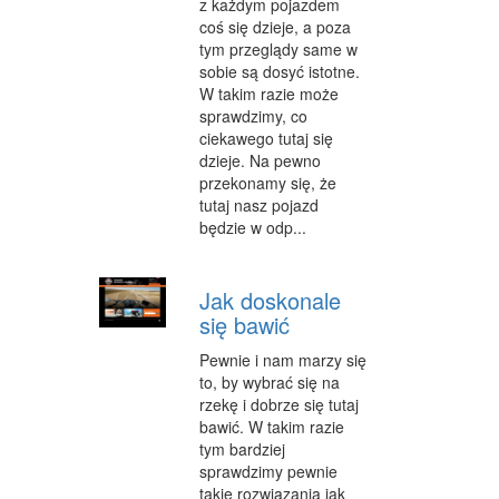
z każdym pojazdem
coś się dzieje, a poza
WYPOCZYNEK
tym przeglądy same w
sobie są dosyć istotne.
ODNOWA BIOLOGICZNA
W takim razie może
sprawdzimy, co
DIETETYKA, ODCHUDZANIE
ciekawego tutaj się
dzieje. Na pewno
KOSMETYKI
przekonamy się, że
LECZENIE
tutaj nasz pojazd
będzie w odp...
SALONY KOSMETYCZNE
SPRZĘT MEDYCZNY
Jak doskonale
się bawić
STRONY WWW
Pewnie i nam marzy się
OPROGRAMOWANIE
to, by wybrać się na
rzekę i dobrze się tutaj
KONTAKT
bawić. W takim razie
tym bardziej
sprawdzimy pewnie
takie rozwiązania jak