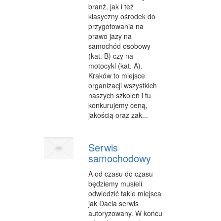
branż, jak i też
FABRYKACJA
klasyczny ośrodek do
przygotowania na
INFORMATYCZNE
prawo jazy na
samochód osobowy
RESTAURACJE, CATERING
(kat. B) czy na
motocykl (kat. A).
FOTOGRAFIA
Kraków to miejsce
organizacji wszystkich
ADWOKACI, PORADY PRAWNE
naszych szkoleń i tu
konkurujemy ceną,
SPRZĄTANIE, PORZĄDKOWANIE
jakością oraz zak...
SERWIS
OPIEKA
Serwis
samochodowy
INNE USŁUGI
A od czasu do czasu
NOCLEGI
będziemy musieli
odwiedzić takie miejsca
HOTELE I NOCLEGI
jak Dacia serwis
autoryzowany. W końcu
PODRÓŻE