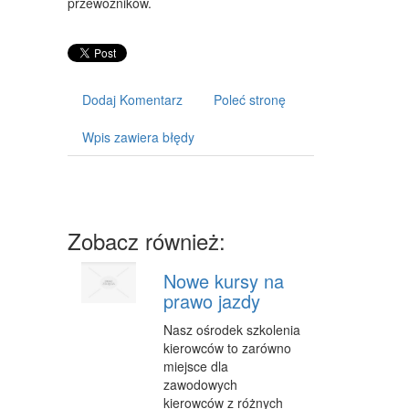
przewoźników.
CZĘŚCI SAMOCHODOWE
WYNAJEM
USŁUGI MOTORYZACYJNE
Dodaj Komentarz
Poleć stronę
SALONY, KOMISY
Wpis zawiera błędy
E-MARKETING
AGENCJE REKLAMOWE
MATERIAŁY REKLAMOWE
Zobacz również:
INNE AGENCJE
Nowe kursy na
WIGOR
prawo jazdy
IMPREZY INTEGRACYJNE
Nasz ośrodek szkolenia
kierowców to zarówno
HOBBY
miejsce dla
zawodowych
ZAJĘCIA SPORTOWE I REKREACYJNE
kierowców z różnych