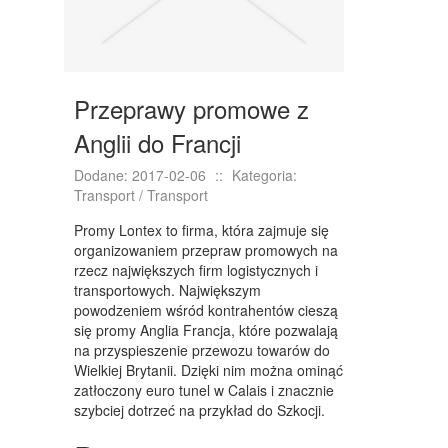
KONFERENCJE, SALE SZKOLENIOWE
KURSY I SZKOLENIA
TŁUMACZENIA
Przeprawy promowe z
WEBSTORE
Anglii do Francji
BIŻUTERIA
Dodane: 2017-02-06
::
Kategoria:
DLA DZIECI
Transport / Transport
MEBLE
Promy Lontex to firma, która zajmuje się
organizowaniem przepraw promowych na
WYPOSAŻENIE WNĘTRZ
rzecz największych firm logistycznych i
transportowych. Największym
WYPOSAŻENIE ŁAZIENKI
powodzeniem wśród kontrahentów cieszą
się promy Anglia Francja, które pozwalają
ODZIEŻ
na przyspieszenie przewozu towarów do
Wielkiej Brytanii. Dzięki nim można ominąć
SPORT
zatłoczony euro tunel w Calais i znacznie
szybciej dotrzeć na przykład do Szkocji.
ELEKTRONIKA, RTV, AGD