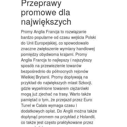
Przeprawy
ART. DLA ZWIERZĄT
promowe dla
OGRÓD, ROŚLINY
największych
CHEMIA
Promy Anglia Francja to rozwiązanie
ART. SPOŻYWCZE
bardzo popularne od czasu wejścia Polski
do Unii Europejskiej, co spowodowało
MATERIAŁY EKSPLOATACYJNE
znaczne zwiększenie wymiany handlowej
pomiędzy obydwoma krajami. Promy
INNE SKLEPY
Anglia Francja to najlepszy i najszybszy
sposób na przewiezienie towarów
URZĄDZENIA
bezpośrednio do północnych rejonów
Wielkiej Brytanii. Promy dopływają na
MASZYNY
przykład do największych miast Szkocji,
gdzie wypełnione towarem ciężarówki
NARZĘDZIA
mogą już zjechać na trasy. Warto także
PRZEMYSŁ METALOWY
pamiętać o tym, że przejazd przez Euro
Tunel w Calais wymaga czasu i
TRANSPORT
dodatkowych opłat. Do Anglii można także
dopłynąć promem na przykład z Holandii,
TRANSPORT
co także jest często praktykowane przez