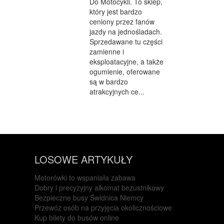
Do Motocykli. To sklep,
który jest bardzo
ceniony przez fanów
jazdy na jednośladach.
Sprzedawane tu części
zamienne i
eksploatacyjne, a także
ogumienie, oferowane
są w bardzo
atrakcyjnych ce...
LOSOWE ARTYKUŁY
Motorówki to wspaniała zabawa
Dobry i precyzyjny alkomat bezustnikowy
Bezpieczne busy Świdnica Niemcy
Przewóz osób na przyjęcia okolicznościowe
Kup bilety do busów online