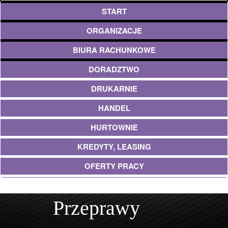
START
ORGANIZACJE
BIURA RACHUNKOWE
DORADZTWO
DRUKARNIE
HANDEL
HURTOWNIE
KREDYTY, LEASING
OFERTY PRACY
EKOLOGIA
Przeprawy
BANKI, PRZELEWY, WALUTY, KANTORY
USŁUGI BUDOWLANE