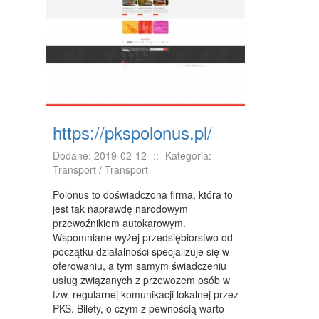
KONFERENCJE, SALE SZKOLENIOWE
KURSY I SZKOLENIA
TŁUMACZENIA
WEBSTORE
BIŻUTERIA
https://pkspolonus.pl/
DLA DZIECI
Dodane: 2019-02-12
::
Kategoria:
MEBLE
Transport / Transport
WYPOSAŻENIE WNĘTRZ
Polonus to doświadczona firma, która to
jest tak naprawdę narodowym
WYPOSAŻENIE ŁAZIENKI
przewoźnikiem autokarowym.
Wspomniane wyżej przedsiębiorstwo od
ODZIEŻ
początku działalności specjalizuje się w
oferowaniu, a tym samym świadczeniu
SPORT
usług związanych z przewozem osób w
tzw. regularnej komunikacji lokalnej przez
ELEKTRONIKA, RTV, AGD
PKS. Bilety, o czym z pewnością warto