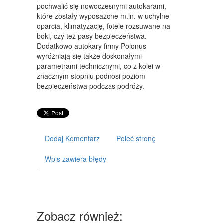
pochwalić się nowoczesnymi autokarami,
CZĘŚCI SAMOCHODOWE
które zostały wyposażone m.in. w uchylne
oparcia, klimatyzację, fotele rozsuwane na
WYNAJEM
boki, czy też pasy bezpieczeństwa.
USŁUGI MOTORYZACYJNE
Dodatkowo autokary firmy Polonus
wyróżniają się także doskonałymi
SALONY, KOMISY
parametrami technicznymi, co z kolei w
znacznym stopniu podnosi poziom
E-MARKETING
bezpieczeństwa podczas podróży.
AGENCJE REKLAMOWE
MATERIAŁY REKLAMOWE
Dodaj Komentarz
Poleć stronę
INNE AGENCJE
Wpis zawiera błędy
WIGOR
IMPREZY INTEGRACYJNE
HOBBY
Zobacz również:
ZAJĘCIA SPORTOWE I REKREACYJNE