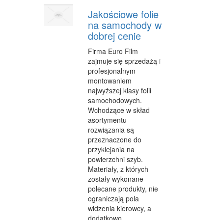
FABRYKACJA
Jakościowe folie
na samochody w
INFORMATYCZNE
dobrej cenie
RESTAURACJE, CATERING
Firma Euro Film
zajmuje się sprzedażą i
FOTOGRAFIA
profesjonalnym
montowaniem
ADWOKACI, PORADY PRAWNE
najwyższej klasy folii
samochodowych.
SPRZĄTANIE, PORZĄDKOWANIE
Wchodzące w skład
asortymentu
SERWIS
rozwiązania są
przeznaczone do
OPIEKA
przyklejania na
powierzchni szyb.
INNE USŁUGI
Materiały, z których
zostały wykonane
NOCLEGI
polecane produkty, nie
HOTELE I NOCLEGI
ograniczają pola
widzenia kierowcy, a
PODRÓŻE
dodatkowo...