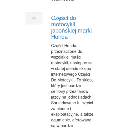
WYPOCZYNEK
Części do
ODNOWA BIOLOGICZNA
motocykli
japońskiej marki
DIETETYKA, ODCHUDZANIE
Honda
KOSMETYKI
Części Honda,
przeznaczone do
LECZENIE
wszelakiej maści
motocykli, dostępne są
SALONY KOSMETYCZNE
w stałej ofercie sklepu
SPRZĘT MEDYCZNY
internetowego Części
Do Motocykli. To sklep,
STRONY WWW
który jest bardzo
ceniony przez fanów
OPROGRAMOWANIE
jazdy na jednośladach.
Sprzedawane tu części
KONTAKT
zamienne i
eksploatacyjne, a także
ogumienie, oferowane
są w bardzo