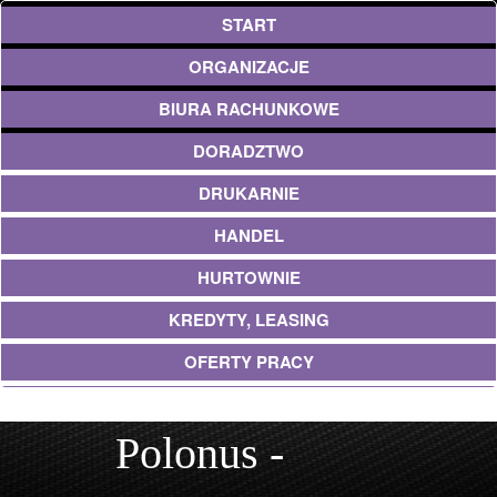
START
ORGANIZACJE
BIURA RACHUNKOWE
DORADZTWO
DRUKARNIE
HANDEL
HURTOWNIE
KREDYTY, LEASING
OFERTY PRACY
EKOLOGIA
Polonus -
BANKI, PRZELEWY, WALUTY, KANTORY
USŁUGI BUDOWLANE