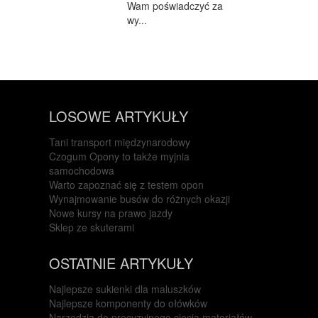
Wam poświadczyć za
wy...
LOSOWE ARTYKUŁY
Tani transport międzynarodowy
Czogum Opony to także myjnia
samochodowa
Warto zapoznać się z testem opon
Wynajmowanie busów do różnych okazji
Nowe kursy na prawo jazdy
Sklep ze skuterami
OSTATNIE ARTYKUŁY
Najlepsze sukienki dla maluszków
Najlepsze komponenty do ołówków
Narzędzia do precyzyjnego cięcia materiałów