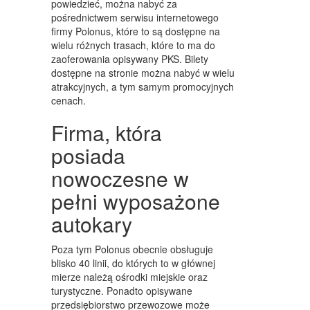
powiedzieć, można nabyć za
ART. DLA ZWIERZĄT
pośrednictwem serwisu internetowego
firmy Polonus, które to są dostępne na
OGRÓD, ROŚLINY
wielu różnych trasach, które to ma do
CHEMIA
zaoferowania opisywany PKS. Bilety
dostępne na stronie można nabyć w wielu
ART. SPOŻYWCZE
atrakcyjnych, a tym samym promocyjnych
cenach.
MATERIAŁY EKSPLOATACYJNE
Firma, która
INNE SKLEPY
posiada
URZĄDZENIA
nowoczesne w
MASZYNY
pełni wyposażone
NARZĘDZIA
autokary
PRZEMYSŁ METALOWY
Poza tym Polonus obecnie obsługuje
blisko 40 linii, do których to w głównej
TRANSPORT
mierze należą ośrodki miejskie oraz
turystyczne. Ponadto opisywane
TRANSPORT
przedsiębiorstwo przewozowe może