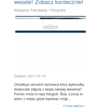
wesele! Zobacz koniecznie!
WYPOCZYNEK
Kategoria: Fabrykacja / Fotografia
ODNOWA BIOLOGICZNA
DIETETYKA, ODCHUDZANIE
KOSMETYKI
LECZENIE
SALONY KOSMETYCZNE
SPRZĘT MEDYCZNY
STRONY WWW
Dodane: 2017-07-19
OPROGRAMOWANIE
Chciałbyś zatrudnić fachowca który wykonałby
KONTAKT
doskonałe zdjęcia z twojej zabawy weselnej?
Pomóc może ci nasz fotograf. Ślub. Łomża to
jedno z miejsc gdzie będziesz mógł...
Czytaj więcej »