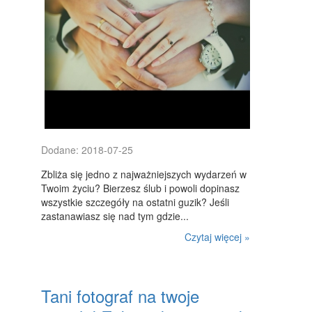
FABRYKACJA
INFORMATYCZNE
RESTAURACJE, CATERING
FOTOGRAFIA
ADWOKACI, PORADY PRAWNE
SPRZĄTANIE, PORZĄDKOWANIE
Dodane: 2018-07-25
Zbliża się jedno z najważniejszych wydarzeń w
SERWIS
Twoim życiu? Bierzesz ślub i powoli dopinasz
OPIEKA
wszystkie szczegóły na ostatni guzik? Jeśli
zastanawiasz się nad tym gdzie...
INNE USŁUGI
Czytaj więcej »
NOCLEGI
HOTELE I NOCLEGI
Tani fotograf na twoje
PODRÓŻE