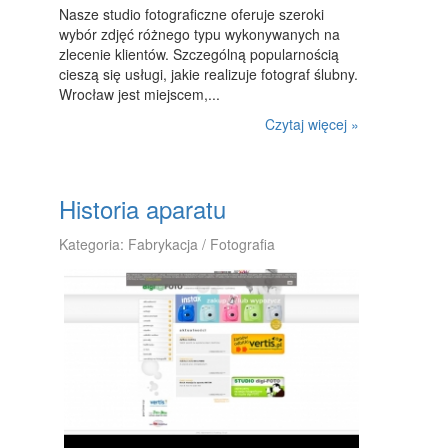
ART. DLA ZWIERZĄT
Nasze studio fotograficzne oferuje szeroki
wybór zdjęć różnego typu wykonywanych na
OGRÓD, ROŚLINY
zlecenie klientów. Szczególną popularnością
cieszą się usługi, jakie realizuje fotograf ślubny.
CHEMIA
Wrocław jest miejscem,...
ART. SPOŻYWCZE
Czytaj więcej »
MATERIAŁY EKSPLOATACYJNE
INNE SKLEPY
Historia aparatu
URZĄDZENIA
Kategoria: Fabrykacja / Fotografia
MASZYNY
NARZĘDZIA
PRZEMYSŁ METALOWY
TRANSPORT
TRANSPORT