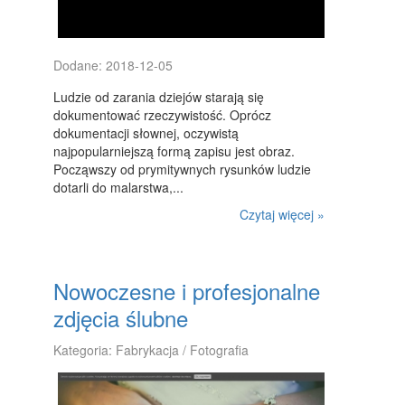
CZĘŚCI SAMOCHODOWE
WYNAJEM
Dodane: 2018-12-05
USŁUGI MOTORYZACYJNE
Ludzie od zarania dziejów starają się
dokumentować rzeczywistość. Oprócz
SALONY, KOMISY
dokumentacji słownej, oczywistą
najpopularniejszą formą zapisu jest obraz.
E-MARKETING
Począwszy od prymitywnych rysunków ludzie
AGENCJE REKLAMOWE
dotarli do malarstwa,...
Czytaj więcej »
MATERIAŁY REKLAMOWE
INNE AGENCJE
Nowoczesne i profesjonalne
WIGOR
zdjęcia ślubne
IMPREZY INTEGRACYJNE
Kategoria: Fabrykacja / Fotografia
HOBBY
ZAJĘCIA SPORTOWE I REKREACYJNE