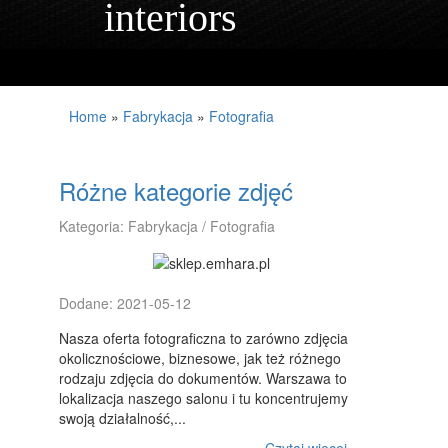
interiors
PROJEKTOWANIE
REMONTY, ELEKTRYK, HYDRAULIK
MATERIAŁY BUDOWLANE
Home
»
Fabrykacja
»
Fotografia
MIESZKANIA
DRZWI I OKNA
Różne kategorie zdjęć
KLIMATYZACJA I WENTYLACJA
Kategoria: Fabrykacja / Fotografia
NIERUCHOMOŚCI, DZIAŁKI
DOMY, MIESZKANIA
Dodane: 2021-05-12
DZIEDZINY NAUKOWE
Nasza oferta fotograficzna to zarówno zdjęcia
okolicznościowe, biznesowe, jak też różnego
PLACÓWKI EDUKACYJNE
rodzaju zdjęcia do dokumentów. Warszawa to
lokalizacja naszego salonu i tu koncentrujemy
KURSY JĘZYKOWE
swoją działalność,...