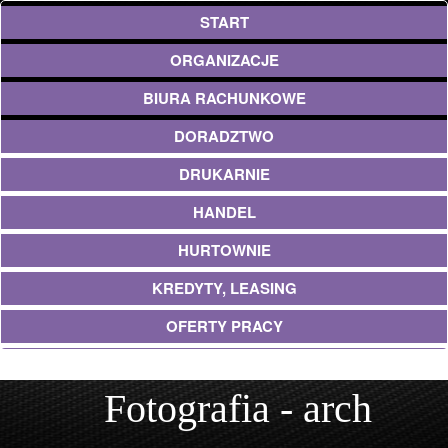
START
ORGANIZACJE
BIURA RACHUNKOWE
DORADZTWO
DRUKARNIE
HANDEL
HURTOWNIE
KREDYTY, LEASING
OFERTY PRACY
EKOLOGIA
Fotografia - arch
BANKI, PRZELEWY, WALUTY, KANTORY
USŁUGI BUDOWLANE