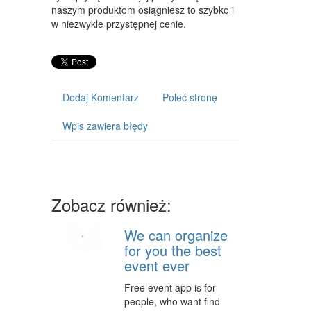
ART. DLA ZWIERZĄT
naszym produktom osiągniesz to szybko i
w niezwykle przystępnej cenie.
OGRÓD, ROŚLINY
CHEMIA
ART. SPOŻYWCZE
Dodaj Komentarz
Poleć stronę
MATERIAŁY EKSPLOATACYJNE
Wpis zawiera błędy
INNE SKLEPY
URZĄDZENIA
MASZYNY
Zobacz również:
NARZĘDZIA
We can organize
PRZEMYSŁ METALOWY
for you the best
event ever
TRANSPORT
Free event app is for
TRANSPORT
people, who want find