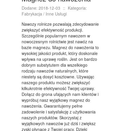
KONFERENCJE, SALE SZKOLENIOWE
Dodane: 2018-12-03
::
Kategoria:
KURSY I SZKOLENIA
Fabrykacja / Inne Usługi
TŁUMACZENIA
Nawozy rolnicze pozwalają zdecydowanie
zwiększyć efektywność produkcji.
WEBSTORE
Szczególnie popularnym nawozem w
nowoczesnym rolnictwie jest nawóz na
BIŻUTERIA
bazie magnezu. Magnez do nawożenia to
wysokiej jakości produkt, który doskonale
DLA DZIECI
wpływa na uprawę roślin. Jest on bardzo
dobrym substytutem dla wszelkiego
MEBLE
rodzaju nawozów naturalnych, które
niestety są dosyć kosztowne. Używając
WYPOSAŻENIE WNĘTRZ
naszego produktu możesz zwiększyć
kilkukrotnie efektywność Twojej uprawy.
WYPOSAŻENIE ŁAZIENKI
Dołącz do grona ufających nam klientów i
ODZIEŻ
wypróbuj nasz wyjątkowy magnez do
nawożenia. Gwarantujemy pełne
SPORT
zadowolenie i satysfakcję z użytkowania
naszych produktów. Skorzystaj z
ELEKTRONIKA, RTV, AGD
wyjątkowych nawozów już dziś i zwiększ
zyski płynące z Twojej pracy. Dzięki