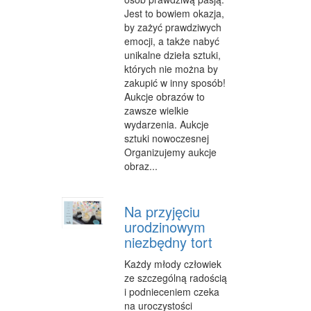
Jest to bowiem okazja,
FABRYKACJA
by zażyć prawdziwych
emocji, a także nabyć
INFORMATYCZNE
unikalne dzieła sztuki,
których nie można by
RESTAURACJE, CATERING
zakupić w inny sposób!
FOTOGRAFIA
Aukcje obrazów to
zawsze wielkie
ADWOKACI, PORADY PRAWNE
wydarzenia. Aukcje
sztuki nowoczesnej
SPRZĄTANIE, PORZĄDKOWANIE
Organizujemy aukcje
obraz...
SERWIS
OPIEKA
Na przyjęciu
urodzinowym
INNE USŁUGI
niezbędny tort
NOCLEGI
Każdy młody człowiek
ze szczególną radością
HOTELE I NOCLEGI
i podnieceniem czeka
na uroczystości
PODRÓŻE