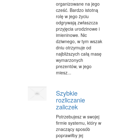
organizowane na jego
WYPOCZYNEK
cześć. Bardzo istotną
rolę w jego życiu
ODNOWA BIOLOGICZNA
odgrywają zwłaszcza
przyjęcia urodzinowe i
DIETETYKA, ODCHUDZANIE
imieninowe. Nic
dziwnego, w tym wszak
KOSMETYKI
dniu otrzymuje od
najbliższych całą masę
LECZENIE
wymarzonych
prezentów, w jego
SALONY KOSMETYCZNE
miesz...
SPRZĘT MEDYCZNY
Szybkie
STRONY WWW
rozliczanie
OPROGRAMOWANIE
zaliczek
Potrzebujesz w swojej
KONTAKT
firmie systemu, który w
znaczący sposób
poprawiłby jej