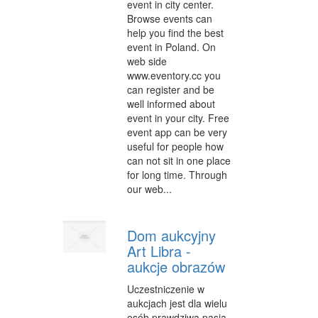
event in city center.
CZĘŚCI SAMOCHODOWE
Browse events can
help you find the best
WYNAJEM
event in Poland. On
web side
USŁUGI MOTORYZACYJNE
www.eventory.cc you
can register and be
SALONY, KOMISY
well informed about
event in your city. Free
E-MARKETING
event app can be very
AGENCJE REKLAMOWE
useful for people how
can not sit in one place
MATERIAŁY REKLAMOWE
for long time. Through
our web...
INNE AGENCJE
WIGOR
Dom aukcyjny
Art Libra -
IMPREZY INTEGRACYJNE
aukcje obrazów
HOBBY
Uczestniczenie w
aukcjach jest dla wielu
ZAJĘCIA SPORTOWE I REKREACYJNE
osób prawdziwą pasją.