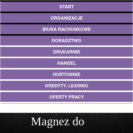
START
ORGANIZACJE
BIURA RACHUNKOWE
DORADZTWO
DRUKARNIE
HANDEL
HURTOWNIE
KREDYTY, LEASING
OFERTY PRACY
EKOLOGIA
Magnez do
BANKI, PRZELEWY, WALUTY, KANTORY
USŁUGI BUDOWLANE