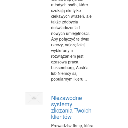
CZĘŚCI SAMOCHODOWE
młodych osób, które
szukają nie tylko
WYNAJEM
ciekawych wrażeń, ale
także zdobycia
USŁUGI MOTORYZACYJNE
doświadczenia i
nowych umiejętności.
SALONY, KOMISY
Aby połączyć te dwie
rzeczy, najczęściej
E-MARKETING
wybieranym
rozwiązaniem jest
AGENCJE REKLAMOWE
czasowa praca.
Luksemburg, Austria
MATERIAŁY REKLAMOWE
lub Niemcy są
popularnymi kieru...
INNE AGENCJE
WIGOR
Niezawodne
IMPREZY INTEGRACYJNE
systemy
zliczania Twoich
HOBBY
klientów
ZAJĘCIA SPORTOWE I REKREACYJNE
Prowadzisz firmę, która