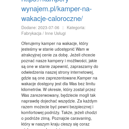
KONFERENCJE, SALE SZKOLENIOWE
wynajem.pl/kamper-na-
KURSY I SZKOLENIA
wakacje-caloroczne/
TŁUMACZENIA
Dodane: 2023-07-06
::
Kategoria:
WEBSTORE
Fabrykacja / Inne Usługi
Oferujemy kamper na wakacje, który
BIŻUTERIA
jesteśmy w stanie udostępnić Wam w
DLA DZIECI
atrakcyjnej cenie za dobę. Jeżeli chcecie
poznać nasze kampery i możliwości, jakie
MEBLE
są one w stanie zapewnić, zapraszamy do
odwiedzenia naszej strony internetowej,
WYPOSAŻENIE WNĘTRZ
gdzie są one zaprezentowane.Kamper na
wakacje dostępny jest dla Was bez limitu
WYPOSAŻENIE ŁAZIENKI
kilometrów. W okresie, który został przez
Was zarezerwowany, będziecie mogli tak
ODZIEŻ
naprawdę dojechać wszędzie. Za każdym
razem możecie być pewni bezpiecznej i
SPORT
komfortowej podróży. Także, jeżeli chodzi
o podróże zimą. Poznajcie caravaning,
ELEKTRONIKA, RTV, AGD
który w naszym kraju cieszy się coraz