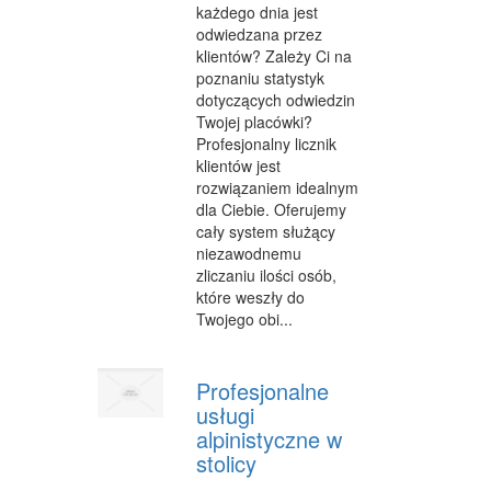
każdego dnia jest
FABRYKACJA
odwiedzana przez
klientów? Zależy Ci na
INFORMATYCZNE
poznaniu statystyk
dotyczących odwiedzin
RESTAURACJE, CATERING
Twojej placówki?
Profesjonalny licznik
FOTOGRAFIA
klientów jest
rozwiązaniem idealnym
ADWOKACI, PORADY PRAWNE
dla Ciebie. Oferujemy
cały system służący
SPRZĄTANIE, PORZĄDKOWANIE
niezawodnemu
zliczaniu ilości osób,
SERWIS
które weszły do
OPIEKA
Twojego obi...
INNE USŁUGI
Profesjonalne
NOCLEGI
usługi
alpinistyczne w
HOTELE I NOCLEGI
stolicy
PODRÓŻE