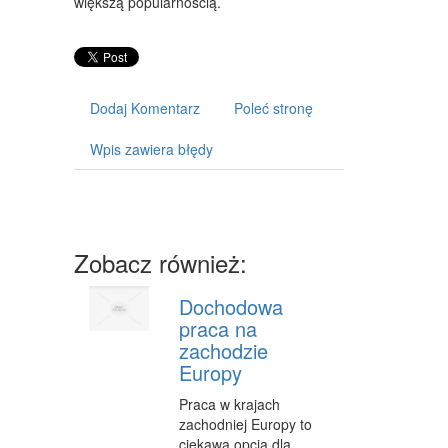
większą popularnością.
ART. DLA ZWIERZĄT
OGRÓD, ROŚLINY
CHEMIA
Dodaj Komentarz
Poleć stronę
ART. SPOŻYWCZE
Wpis zawiera błędy
MATERIAŁY EKSPLOATACYJNE
INNE SKLEPY
URZĄDZENIA
Zobacz również:
MASZYNY
Dochodowa
NARZĘDZIA
praca na
zachodzie
PRZEMYSŁ METALOWY
Europy
TRANSPORT
Praca w krajach
zachodniej Europy to
TRANSPORT
ciekawa opcja dla