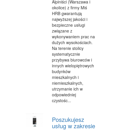
Alpiniści (Warszawa i
okolice) z firmy Miś
WYPOCZYNEK
HRB gwarantują
najwyższej jakości i
ODNOWA BIOLOGICZNA
bezpieczne usługi
związane z
DIETETYKA, ODCHUDZANIE
wykonywaniem prac na
KOSMETYKI
dużych wysokościach.
Na terenie stolicy
LECZENIE
systematycznie
przybywa biurowców i
SALONY KOSMETYCZNE
innych wielopiętrowych
budynków
SPRZĘT MEDYCZNY
mieszkalnych i
niemieszkalnych,
STRONY WWW
utrzymanie ich w
odpowiedniej
OPROGRAMOWANIE
czystośc...
KONTAKT
Poszukujesz
usług w zakresie