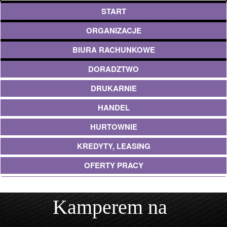
START
ORGANIZACJE
BIURA RACHUNKOWE
DORADZTWO
DRUKARNIE
HANDEL
HURTOWNIE
KREDYTY, LEASING
OFERTY PRACY
EKOLOGIA
Kamperem na
BANKI, PRZELEWY, WALUTY, KANTORY
USŁUGI BUDOWLANE