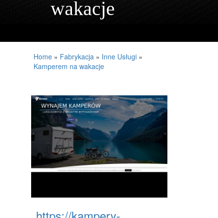
wakacje
PROJEKTOWANIE
REMONTY, ELEKTRYK, HYDRAULIK
MATERIAŁY BUDOWLANE
Home
»
Fabrykacja
»
Inne Usługi
»
Kamperem na wakacje
MIESZKANIA
DRZWI I OKNA
KLIMATYZACJA I WENTYLACJA
NIERUCHOMOŚCI, DZIAŁKI
DOMY, MIESZKANIA
DZIEDZINY NAUKOWE
PLACÓWKI EDUKACYJNE
KURSY JĘZYKOWE
https://kampery-