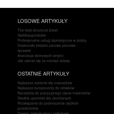
LOSOWE ARTYKUŁY
The best structural sheet
Stahlbauprodukte
Profesjonalne usługi alpinistyczne w stolicy
Doskonałe żelazko parowe pionowe -
sprawdź
Aranżacja domowych wnętrz
Jak zabrać się za montaż dzisiaj
OSTATNIE ARTYKUŁY
Najlepsze sukienki dla maluszków
Najlepsze komponenty do ołówków
Narzędzia do precyzyjnego cięcia materiałów
Słodkie upominki dla ukochanych
Rozwiązania do podnoszenia ciężkich
przedmiotów
Towary zaskakujące i unikatowe