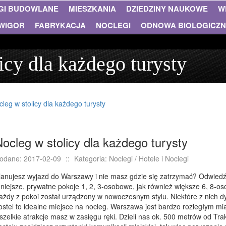
GI BUDOWLANE
MIESZKANIA
DZIEDZINY NAUKOWE
W
WIGOR
FABRYKACJA
NOCLEGI
ODNOWA BIOLOGICZ
icy dla każdego turysty
leg w stolicy dla każdego turysty
ocleg w stolicy dla każdego turysty
odane: 2017-02-09
::
Kategoria: Noclegi / Hotele i Noclegi
lanujesz wyjazd do Warszawy i nie masz gdzie się zatrzymać? Odwied
niejsze, prywatne pokoje 1, 2, 3-osobowe, jak również większe 6, 8-o
ażdy z pokoi został urządzony w nowoczesnym stylu. Niektóre z nich d
ostel to idealne miejsce na nocleg. Warszawa jest bardzo rozległym mi
szelkie atrakcje masz w zasięgu ręki. Dzieli nas ok. 500 metrów od Tra