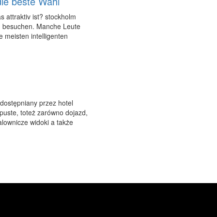
die beste Wahl
 attraktiv ist? stockholm
zu besuchen. Manche Leute
 meisten intelligenten
dostępniany przez hotel
puste, toteż zarówno dojazd,
alownicze widoki a także