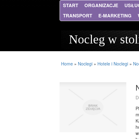
START
ORGANIZACJE
USŁU
TRANSPORT
E-MARKETING
Nocleg w stol
Home
»
Noclegi
»
Hotele i Noclegi
»
Noc
N
D
P
m
K
h
w