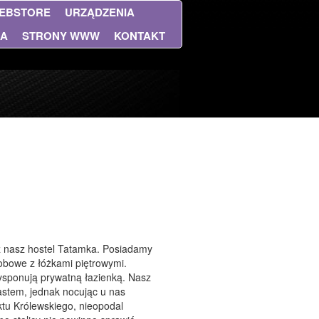
EBSTORE
URZĄDZENIA
NA
STRONY WWW
KONTAKT
ź nasz hostel Tatamka. Posiadamy
sobowe z łóżkami piętrowymi.
ysponują prywatną łazienką. Nasz
astem, jednak nocując u nas
ktu Królewskiego, nieopodal