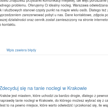
ostelu znajdziesz przystanki komunikacji miejskiej, tak więc poruszanie
adnego problemu. Oferujemy Ci idealny nocleg. Warszawa odwiedzana
ak i służbowych stanowi częsty punkt na mapie wielu osób. Dlatego też
yprzedzeniem zarezerwować pobyt u nas. Dane kontaktowe, zdjęcia po
aszej działalności oraz cennik został zamieszczony na stronie interne
o kontaktu.
Wpis zawiera błędy
Zdecyduj się na tanie noclegi w Krakowie
Kraków jest miastem, które uchodzi za bardzo drogie, dlatego z pewnoś
naprawdę tanie noclegi w Krakowie, do którego możesz wybrać się z c
Jest to na pewno miejsce, które warto odwiedzić i przekonać się, ile ws