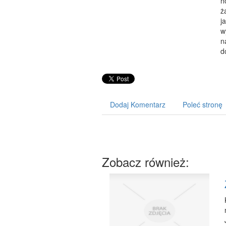
h
ż
j
w
n
d
Dodaj Komentarz
Poleć stronę
Zobacz również: