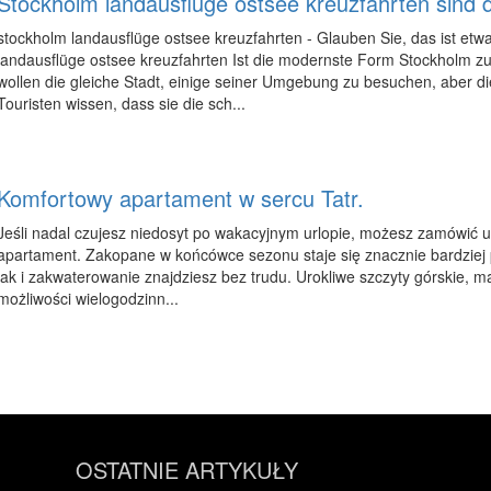
Stockholm landausflüge ostsee kreuzfahrten sind 
stockholm landausflüge ostsee kreuzfahrten - Glauben Sie, das ist etwas
landausflüge ostsee kreuzfahrten Ist die modernste Form Stockholm 
wollen die gleiche Stadt, einige seiner Umgebung zu besuchen, aber die
Touristen wissen, dass sie die sch...
Komfortowy apartament w sercu Tatr.
Jeśli nadal czujesz niedosyt po wakacyjnym urlopie, możesz zamówić u
apartament. Zakopane w końcówce sezonu staje się znacznie bardziej 
jak i zakwaterowanie znajdziesz bez trudu. Urokliwe szczyty górskie, m
możliwości wielogodzinn...
OSTATNIE ARTYKUŁY