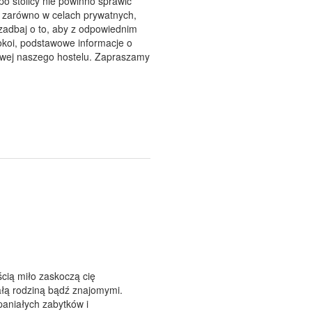
 po stolicy nie powinno sprawić
 zarówno w celach prywatnych,
 zadbaj o to, aby z odpowiednim
koi, podstawowe informacje o
towej naszego hostelu. Zapraszamy
cią miło zaskoczą cię
ałą rodziną bądź znajomymi.
paniałych zabytków i