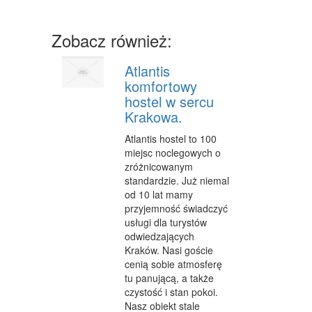
CZĘŚCI SAMOCHODOWE
Zobacz również:
WYNAJEM
USŁUGI MOTORYZACYJNE
Atlantis
komfortowy
SALONY, KOMISY
hostel w sercu
Krakowa.
E-MARKETING
Atlantis hostel to 100
AGENCJE REKLAMOWE
miejsc noclegowych o
zróżnicowanym
MATERIAŁY REKLAMOWE
standardzie. Już niemal
od 10 lat mamy
INNE AGENCJE
przyjemność świadczyć
usługi dla turystów
WIGOR
odwiedzających
IMPREZY INTEGRACYJNE
Kraków. Nasi goście
cenią sobie atmosferę
HOBBY
tu panującą, a także
czystość i stan pokoi.
ZAJĘCIA SPORTOWE I REKREACYJNE
Nasz obiekt stale