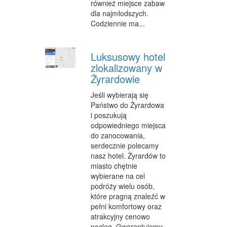
również miejsce zabaw
dla najmłodszych.
WYPOCZYNEK
Codziennie ma...
ODNOWA BIOLOGICZNA
Luksusowy hotel
DIETETYKA, ODCHUDZANIE
zlokalizowany w
KOSMETYKI
Żyrardowie
LECZENIE
Jeśli wybierają się
Państwo do Żyrardowa
SALONY KOSMETYCZNE
i poszukują
odpowiedniego miejsca
SPRZĘT MEDYCZNY
do zanocowania,
serdecznie polecamy
STRONY WWW
nasz hotel. Żyrardów to
miasto chętnie
OPROGRAMOWANIE
wybierane na cel
podróży wielu osób,
KONTAKT
które pragną znaleźć w
pełni komfortowy oraz
atrakcyjny cenowo
nocleg. Gwarantujemy