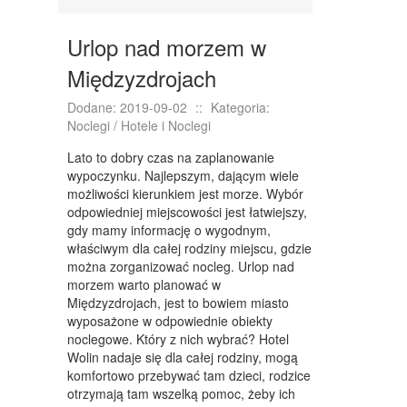
KONFERENCJE, SALE SZKOLENIOWE
KURSY I SZKOLENIA
Urlop nad morzem w
TŁUMACZENIA
Międzyzdrojach
WEBSTORE
Dodane: 2019-09-02
::
Kategoria:
Noclegi / Hotele i Noclegi
BIŻUTERIA
Lato to dobry czas na zaplanowanie
DLA DZIECI
wypoczynku. Najlepszym, dającym wiele
możliwości kierunkiem jest morze. Wybór
MEBLE
odpowiedniej miejscowości jest łatwiejszy,
gdy mamy informację o wygodnym,
WYPOSAŻENIE WNĘTRZ
właściwym dla całej rodziny miejscu, gdzie
można zorganizować nocleg. Urlop nad
WYPOSAŻENIE ŁAZIENKI
morzem warto planować w
Międzyzdrojach, jest to bowiem miasto
ODZIEŻ
wyposażone w odpowiednie obiekty
noclegowe. Który z nich wybrać? Hotel
SPORT
Wolin nadaje się dla całej rodziny, mogą
komfortowo przebywać tam dzieci, rodzice
ELEKTRONIKA, RTV, AGD
otrzymają tam wszelką pomoc, żeby ich