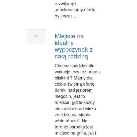
rozwijamy i
FABRYKACJA
udoskonalamy ofertę,
by jeszcz...
INFORMATYCZNE
RESTAURACJE, CATERING
Miejsce na
idealny
FOTOGRAFIA
wypoczynek z
ADWOKACI, PORADY PRAWNE
całą rodziną
SPRZĄTANIE, PORZĄDKOWANIE
Chcesz spędzić miło
wakacje, czy też urlop z
SERWIS
bliskimi ? Mamy dla
ciebie świetną ofertę
OPIEKA
domki nad jeziorem
niegocin, jest to
INNE USŁUGI
miejsce, gdzie każdy
nie zależnie od wieku
NOCLEGI
znajdzie dla siebie
wiele atrakcji. Na
HOTELE I NOCLEGI
terenie ośrodka jest
miejsce na grilla, jak i
PODRÓŻE