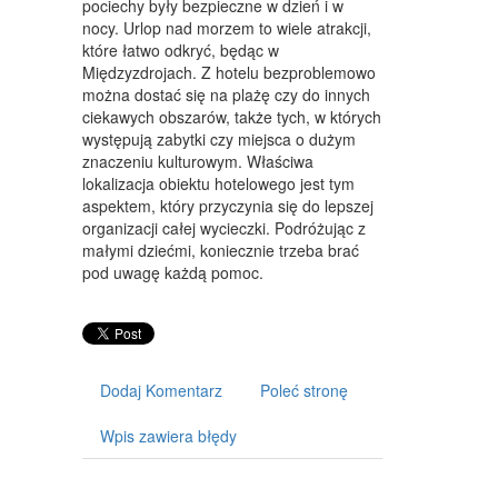
pociechy były bezpieczne w dzień i w
ART. DLA ZWIERZĄT
nocy. Urlop nad morzem to wiele atrakcji,
które łatwo odkryć, będąc w
OGRÓD, ROŚLINY
Międzyzdrojach. Z hotelu bezproblemowo
CHEMIA
można dostać się na plażę czy do innych
ciekawych obszarów, także tych, w których
ART. SPOŻYWCZE
występują zabytki czy miejsca o dużym
znaczeniu kulturowym. Właściwa
MATERIAŁY EKSPLOATACYJNE
lokalizacja obiektu hotelowego jest tym
aspektem, który przyczynia się do lepszej
INNE SKLEPY
organizacji całej wycieczki. Podróżując z
małymi dziećmi, koniecznie trzeba brać
URZĄDZENIA
pod uwagę każdą pomoc.
MASZYNY
NARZĘDZIA
PRZEMYSŁ METALOWY
Dodaj Komentarz
Poleć stronę
TRANSPORT
Wpis zawiera błędy
TRANSPORT