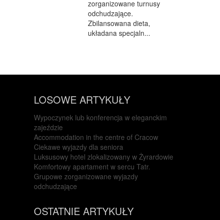
zorganizowane turnusy
odchudzające.
Zbilansowana dieta,
układana specjaln...
LOSOWE ARTYKUŁY
Wypoczynek lub konferencja w eleganckim
zajeździe
Accommodation in the centre of Cracow
Ciekawe wyjazdy dla seniora
Luksusowy hotel zlokalizowany w Żyrardowie
Komfortowy apartament w sercu Tatr.
Grupowe zorganizowane wyjazdy
odchudzające
OSTATNIE ARTYKUŁY