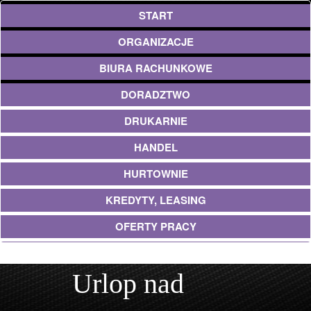
START
ORGANIZACJE
BIURA RACHUNKOWE
DORADZTWO
DRUKARNIE
HANDEL
HURTOWNIE
KREDYTY, LEASING
OFERTY PRACY
EKOLOGIA
Urlop nad
BANKI, PRZELEWY, WALUTY, KANTORY
USŁUGI BUDOWLANE