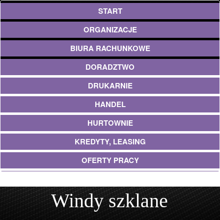
START
ORGANIZACJE
BIURA RACHUNKOWE
DORADZTWO
DRUKARNIE
HANDEL
HURTOWNIE
KREDYTY, LEASING
OFERTY PRACY
EKOLOGIA
Windy szklane
BANKI, PRZELEWY, WALUTY, KANTORY
USŁUGI BUDOWLANE