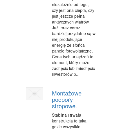
niezależnie od tego,
WYPOCZYNEK
czy jest ona ciepła, czy
jest jeszcze pełna
ODNOWA BIOLOGICZNA
arktycznych wiatrów.
Już teraz coraz
DIETETYKA, ODCHUDZANIE
bardziej przydatne są w
niej produkujące
KOSMETYKI
energię ze słońca
panele fotowoltaiczne.
LECZENIE
Cena tych urządzeń to
element, który może
SALONY KOSMETYCZNE
zachęcić lub zniechęcić
inwestorów p...
SPRZĘT MEDYCZNY
STRONY WWW
Montażowe
OPROGRAMOWANIE
podpory
stropowe.
KONTAKT
Stabilna i trwała
konstrukcja to taka,
gdzie wszystkie