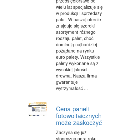
przedsiębiorstwo od
wielu lat specjalizuje się
FABRYKACJA
w produkcji i sprzedaży
INFORMATYCZNE
palet. W naszej ofercie
znajduje się szeroki
RESTAURACJE, CATERING
asortyment różnego
rodzaju palet, choć
FOTOGRAFIA
dominują najbardziej
pożądane na rynku
ADWOKACI, PORADY PRAWNE
euro palety. Wszystkie
palety wykonane są z
SPRZĄTANIE, PORZĄDKOWANIE
wysokiej jakości
drewna. Nasza firma
SERWIS
gwarantuje
wytrzymałość ...
OPIEKA
INNE USŁUGI
Cena paneli
fotowoltaicznych
NOCLEGI
może zaskoczyć
HOTELE I NOCLEGI
Zaczyna się już
PODRÓŻE
słoneczna pora roku