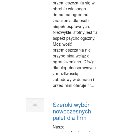
przemieszczania się w
CZĘŚCI SAMOCHODOWE
obrębie własnego
domu ma ogromne
WYNAJEM
znaczenia dla osób
niepełnosprawnych.
USŁUGI MOTORYZACYJNE
Niezwykle istotny jest tu
SALONY, KOMISY
aspekt psychologiczny.
Możliwość
E-MARKETING
przemieszczania nie
przypomina wciąż o
AGENCJE REKLAMOWE
ograniczeniach. Dźwigi
dla niepełnosprawnych
MATERIAŁY REKLAMOWE
z możliwością
zabudowy w domach i
INNE AGENCJE
przed nimi oferuje fir...
WIGOR
Szeroki wybór
IMPREZY INTEGRACYJNE
nowoczesnych
palet dla firm
HOBBY
Nasze
ZAJĘCIA SPORTOWE I REKREACYJNE