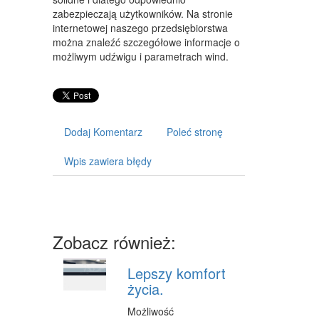
ART. DLA ZWIERZĄT
zabezpieczają użytkowników. Na stronie
internetowej naszego przedsiębiorstwa
OGRÓD, ROŚLINY
można znaleźć szczegółowe informacje o
możliwym udźwigu i parametrach wind.
CHEMIA
ART. SPOŻYWCZE
MATERIAŁY EKSPLOATACYJNE
Dodaj Komentarz
Poleć stronę
INNE SKLEPY
Wpis zawiera błędy
URZĄDZENIA
MASZYNY
NARZĘDZIA
Zobacz również:
PRZEMYSŁ METALOWY
Lepszy komfort
TRANSPORT
życia.
TRANSPORT
Możliwość