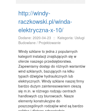
KONFERENCJE, SALE SZKOLENIOWE
KURSY I SZKOLENIA
http://windy-
TŁUMACZENIA
raczkowski.pl/winda-
elektryczna-x-10/
WEBSTORE
BIŻUTERIA
Dodane: 2020-04-23
::
Kategoria: Usługi
Budowlane / Projektowanie
DLA DZIECI
Windy szklane to jedna z popularnych
kategorii instalacji znajdujących się w
MEBLE
ofercie naszego przedsiębiorstwa.
WYPOSAŻENIE WNĘTRZ
Zapewniamy dostęp do różnych wariantów
wind szklanych, bazujących na kilku
WYPOSAŻENIE ŁAZIENKI
typach dźwigów hydraulicznych lub
elektrycznych. Windy szklane naszej firmy
ODZIEŻ
bardzo dużym zainteresowaniem cieszą
się m.in. w różnego rodzaju centrach
SPORT
handlowych czy biurowcach. Nasze
elementy konstrukcyjne do
ELEKTRONIKA, RTV, AGD
poszczególnych rodzajów wind są bardzo
solidne i dlatego odpowiednio