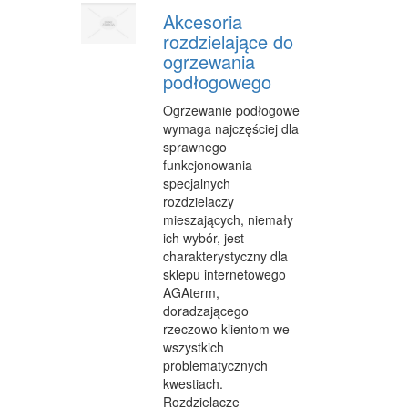
Akcesoria
FABRYKACJA
rozdzielające do
INFORMATYCZNE
ogrzewania
podłogowego
RESTAURACJE, CATERING
Ogrzewanie podłogowe
FOTOGRAFIA
wymaga najczęściej dla
sprawnego
ADWOKACI, PORADY PRAWNE
funkcjonowania
specjalnych
SPRZĄTANIE, PORZĄDKOWANIE
rozdzielaczy
mieszających, niemały
SERWIS
ich wybór, jest
charakterystyczny dla
OPIEKA
sklepu internetowego
AGAterm,
INNE USŁUGI
doradzającego
rzeczowo klientom we
NOCLEGI
wszystkich
problematycznych
HOTELE I NOCLEGI
kwestiach.
Rozdzielacze
PODRÓŻE