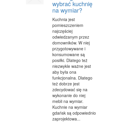
wybrać kuchnię
CZĘŚCI SAMOCHODOWE
na wymiar?
WYNAJEM
Kuchnia jest
pomieszczeniem
USŁUGI MOTORYZACYJNE
najczęściej
odwiedzanym przez
SALONY, KOMISY
domowników. W niej
przygotowywane i
E-MARKETING
konsumowane są
AGENCJE REKLAMOWE
posiłki. Dlatego też
niezwykle ważne jest
MATERIAŁY REKLAMOWE
aby była ona
funkcjonalna. Dlatego
INNE AGENCJE
też dobrze jest
zdecydować się na
WIGOR
wykonanie do niej
mebli na wymiar.
IMPREZY INTEGRACYJNE
Kuchnie na wymiar
gdańsk są odpowiednio
HOBBY
zaprojektowa...
ZAJĘCIA SPORTOWE I REKREACYJNE