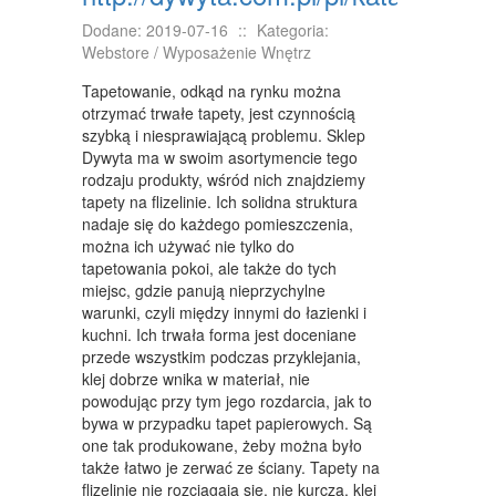
KONFERENCJE, SALE SZKOLENIOWE
Dodane: 2019-07-16
::
Kategoria:
KURSY I SZKOLENIA
Webstore / Wyposażenie Wnętrz
TŁUMACZENIA
Tapetowanie, odkąd na rynku można
otrzymać trwałe tapety, jest czynnością
WEBSTORE
szybką i niesprawiającą problemu. Sklep
Dywyta ma w swoim asortymencie tego
BIŻUTERIA
rodzaju produkty, wśród nich znajdziemy
tapety na flizelinie. Ich solidna struktura
DLA DZIECI
nadaje się do każdego pomieszczenia,
można ich używać nie tylko do
MEBLE
tapetowania pokoi, ale także do tych
miejsc, gdzie panują nieprzychylne
WYPOSAŻENIE WNĘTRZ
warunki, czyli między innymi do łazienki i
kuchni. Ich trwała forma jest doceniane
WYPOSAŻENIE ŁAZIENKI
przede wszystkim podczas przyklejania,
ODZIEŻ
klej dobrze wnika w materiał, nie
powodując przy tym jego rozdarcia, jak to
SPORT
bywa w przypadku tapet papierowych. Są
one tak produkowane, żeby można było
ELEKTRONIKA, RTV, AGD
także łatwo je zerwać ze ściany. Tapety na
flizelinie nie rozciągają się, nie kurczą, klej