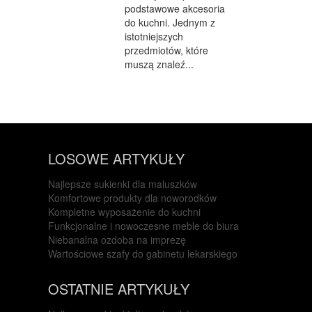
podstawowe akcesoria
do kuchni. Jednym z
istotniejszych
przedmiotów, które
muszą znaleź...
LOSOWE ARTYKUŁY
Najlepsze sukienki dla maluszków
Komfortowe produkty dla noworodków
Kompletne wyposażenie do kuchni
Funkcjonalne i nowoczesne meble do biura
Niebanalna ozdoba na imprezę
Wartościowe szafy do gabinetu lekarskiego
OSTATNIE ARTYKUŁY