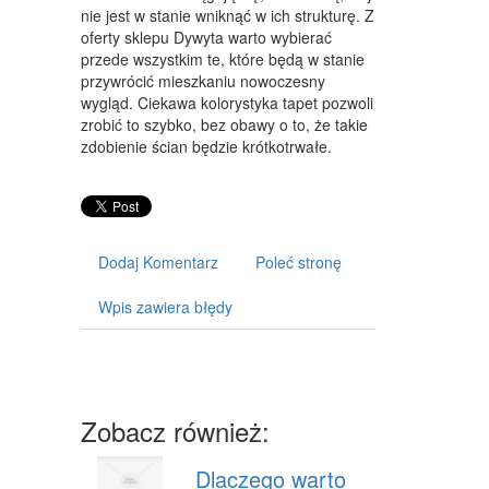
ART. DLA ZWIERZĄT
nie jest w stanie wniknąć w ich strukturę. Z
oferty sklepu Dywyta warto wybierać
OGRÓD, ROŚLINY
przede wszystkim te, które będą w stanie
przywrócić mieszkaniu nowoczesny
CHEMIA
wygląd. Ciekawa kolorystyka tapet pozwoli
zrobić to szybko, bez obawy o to, że takie
ART. SPOŻYWCZE
zdobienie ścian będzie krótkotrwałe.
MATERIAŁY EKSPLOATACYJNE
INNE SKLEPY
URZĄDZENIA
Dodaj Komentarz
Poleć stronę
MASZYNY
Wpis zawiera błędy
NARZĘDZIA
PRZEMYSŁ METALOWY
Zobacz również:
TRANSPORT
TRANSPORT
Dlaczego warto