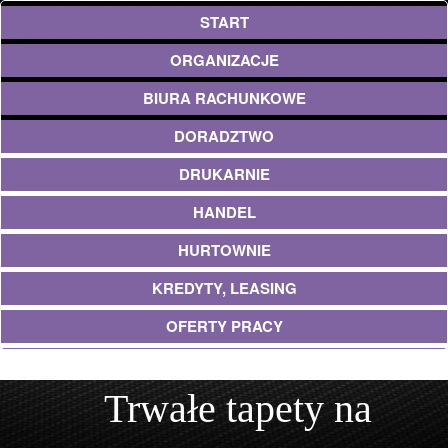
START
ORGANIZACJE
BIURA RACHUNKOWE
DORADZTWO
DRUKARNIE
HANDEL
HURTOWNIE
KREDYTY, LEASING
OFERTY PRACY
EKOLOGIA
Trwałe tapety na
BANKI, PRZELEWY, WALUTY, KANTORY
USŁUGI BUDOWLANE