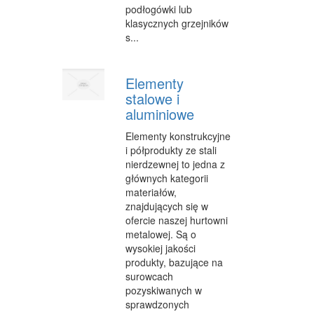
podłogówki lub
WYPOCZYNEK
klasycznych grzejników
s...
ODNOWA BIOLOGICZNA
DIETETYKA, ODCHUDZANIE
Elementy
stalowe i
KOSMETYKI
aluminiowe
LECZENIE
Elementy konstrukcyjne
i półprodukty ze stali
SALONY KOSMETYCZNE
nierdzewnej to jedna z
głównych kategorii
SPRZĘT MEDYCZNY
materiałów,
znajdujących się w
STRONY WWW
ofercie naszej hurtowni
metalowej. Są o
OPROGRAMOWANIE
wysokiej jakości
KONTAKT
produkty, bazujące na
surowcach
pozyskiwanych w
sprawdzonych