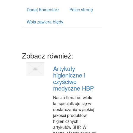
CZĘŚCI SAMOCHODOWE
Dodaj Komentarz
Poleć stronę
WYNAJEM
Wpis zawiera błędy
USŁUGI MOTORYZACYJNE
SALONY, KOMISY
E-MARKETING
Zobacz również:
AGENCJE REKLAMOWE
Artykuły
MATERIAŁY REKLAMOWE
higieniczne i
czyściwo
INNE AGENCJE
medyczne HBP
WIGOR
Nasza firma od wielu
lat specjalizuje się w
IMPREZY INTEGRACYJNE
dostarczaniu wysokiej
jakości produktów
HOBBY
higienicznych i
artykułów BHP. W
ZAJĘCIA SPORTOWE I REKREACYJNE
naszej ofercie znajduje