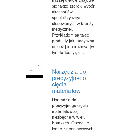
się także szeroki wybór
FABRYKACJA
akcesoriów
specjalistycznych,
INFORMATYCZNE
stosowanych w branży
RESTAURACJE, CATERING
medycznej.
Przykładem są takie
FOTOGRAFIA
produkty jak medyczna
odzież jednorazowa (w
ADWOKACI, PORADY PRAWNE
tym fartuchy), c...
SPRZĄTANIE, PORZĄDKOWANIE
Narzędzia do
SERWIS
precyzyjnego
cięcia
OPIEKA
materiałów
INNE USŁUGI
Narzędzia do
precyzyjnego cięcia
NOCLEGI
materiałów są
niezbędne w wielu
HOTELE I NOCLEGI
branżach. Obcęgi to
PODRÓŻE
jedno z podstawowych