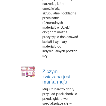
narzędzi, które
WYPOCZYNEK
umożliwiają
skrupulatne i dokładne
ODNOWA BIOLOGICZNA
przecinanie
różnorodnych
DIETETYKA, ODCHUDZANIE
materiałów. Dzięki
obcęgom można
KOSMETYKI
precyzyjnie dostosować
kształt i wymiary
LECZENIE
materiału do
indywidualnych potrzeb
SALONY KOSMETYCZNE
użyt...
SPRZĘT MEDYCZNY
Z czym
STRONY WWW
związana jest
OPROGRAMOWANIE
marka muju
KONTAKT
Muju to bardzo dobry
przykład jeżeli chodzi o
przedsiębiorstwo
specjalizujące się w