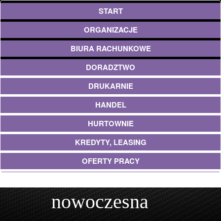
START
ORGANIZACJE
BIURA RACHUNKOWE
DORADZTWO
DRUKARNIE
HANDEL
HURTOWNIE
KREDYTY, LEASING
OFERTY PRACY
EKOLOGIA
nowoczesna
BANKI, PRZELEWY, WALUTY, KANTORY
USŁUGI BUDOWLANE