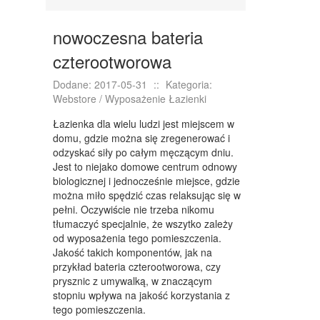
KONFERENCJE, SALE SZKOLENIOWE
KURSY I SZKOLENIA
nowoczesna bateria
TŁUMACZENIA
czterootworowa
WEBSTORE
Dodane: 2017-05-31
::
Kategoria:
Webstore / Wyposażenie Łazienki
BIŻUTERIA
Łazienka dla wielu ludzi jest miejscem w
DLA DZIECI
domu, gdzie można się zregenerować i
odzyskać siły po całym męczącym dniu.
MEBLE
Jest to niejako domowe centrum odnowy
biologicznej i jednocześnie miejsce, gdzie
WYPOSAŻENIE WNĘTRZ
można miło spędzić czas relaksując się w
pełni. Oczywiście nie trzeba nikomu
WYPOSAŻENIE ŁAZIENKI
tłumaczyć specjalnie, że wszytko zależy
od wyposażenia tego pomieszczenia.
ODZIEŻ
Jakość takich komponentów, jak na
przykład bateria czterootworowa, czy
SPORT
prysznic z umywalką, w znaczącym
stopniu wpływa na jakość korzystania z
ELEKTRONIKA, RTV, AGD
tego pomieszczenia.