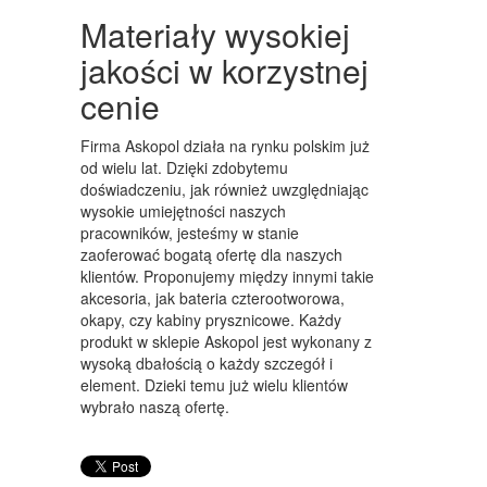
ART. DLA ZWIERZĄT
Materiały wysokiej
OGRÓD, ROŚLINY
jakości w korzystnej
CHEMIA
cenie
ART. SPOŻYWCZE
Firma Askopol działa na rynku polskim już
od wielu lat. Dzięki zdobytemu
MATERIAŁY EKSPLOATACYJNE
doświadczeniu, jak również uwzględniając
wysokie umiejętności naszych
INNE SKLEPY
pracowników, jesteśmy w stanie
zaoferować bogatą ofertę dla naszych
URZĄDZENIA
klientów. Proponujemy między innymi takie
MASZYNY
akcesoria, jak bateria czterootworowa,
okapy, czy kabiny prysznicowe. Każdy
NARZĘDZIA
produkt w sklepie Askopol jest wykonany z
wysoką dbałością o każdy szczegół i
PRZEMYSŁ METALOWY
element. Dzieki temu już wielu klientów
wybrało naszą ofertę.
TRANSPORT
TRANSPORT