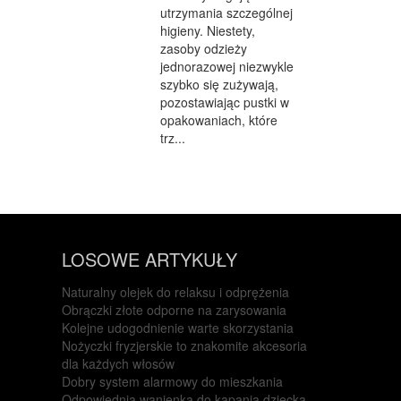
utrzymania szczególnej
higieny. Niestety,
zasoby odzieży
jednorazowej niezwykle
szybko się zużywają,
pozostawiając pustki w
opakowaniach, które
trz...
LOSOWE ARTYKUŁY
Naturalny olejek do relaksu i odprężenia
Obrączki złote odporne na zarysowania
Kolejne udogodnienie warte skorzystania
Nożyczki fryzjerskie to znakomite akcesoria
dla każdych włosów
Dobry system alarmowy do mieszkania
Odpowiednia wanienka do kąpania dziecka