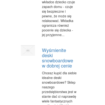
wkładce dziecko czuje
zapach domu - czuje
WYPOCZYNEK
się bezpieczne i
pewne, że może się
ODNOWA BIOLOGICZNA
relaksować. Wkładka
DIETETYKA, ODCHUDZANIE
ogranicza również
pocenie się dziecka -
KOSMETYKI
jej przyjemne...
LECZENIE
Wyśmienite
SALONY KOSMETYCZNE
deski
snowboardowe
SPRZĘT MEDYCZNY
w dobrej cenie
STRONY WWW
Chcesz kupić dla siebie
idealne deski
OPROGRAMOWANIE
snowboardowe? Sklep
naszego
KONTAKT
przedsiębiorstwa jest w
stanie dać ci naprawdę
wiele fantastycznych