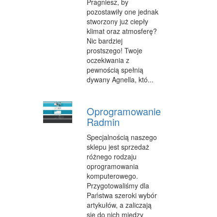
Pragniesz, by
CZĘŚCI SAMOCHODOWE
pozostawiły one jednak
stworzony już ciepły
WYNAJEM
klimat oraz atmosferę?
Nic bardziej
USŁUGI MOTORYZACYJNE
prostszego! Twoje
oczekiwania z
SALONY, KOMISY
pewnością spełnią
dywany Agnella, któ...
E-MARKETING
AGENCJE REKLAMOWE
Oprogramowanie
MATERIAŁY REKLAMOWE
Radmin
INNE AGENCJE
Specjalnością naszego
sklepu jest sprzedaż
WIGOR
różnego rodzaju
oprogramowania
IMPREZY INTEGRACYJNE
komputerowego.
Przygotowaliśmy dla
HOBBY
Państwa szeroki wybór
artykułów, a zaliczają
ZAJĘCIA SPORTOWE I REKREACYJNE
się do nich między