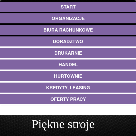
START
ORGANIZACJE
BIURA RACHUNKOWE
DORADZTWO
DRUKARNIE
HANDEL
HURTOWNIE
KREDYTY, LEASING
OFERTY PRACY
EKOLOGIA
Piękne stroje
BANKI, PRZELEWY, WALUTY, KANTORY
USŁUGI BUDOWLANE