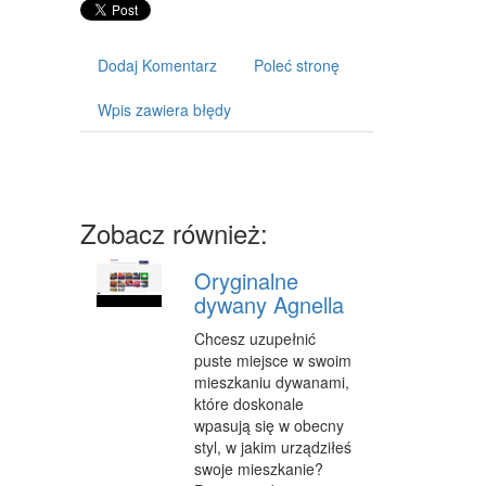
ART. DLA ZWIERZĄT
OGRÓD, ROŚLINY
Dodaj Komentarz
Poleć stronę
CHEMIA
Wpis zawiera błędy
ART. SPOŻYWCZE
MATERIAŁY EKSPLOATACYJNE
INNE SKLEPY
Zobacz również:
URZĄDZENIA
Oryginalne
MASZYNY
dywany Agnella
NARZĘDZIA
Chcesz uzupełnić
puste miejsce w swoim
PRZEMYSŁ METALOWY
mieszkaniu dywanami,
które doskonale
TRANSPORT
wpasują się w obecny
styl, w jakim urządziłeś
TRANSPORT
swoje mieszkanie?