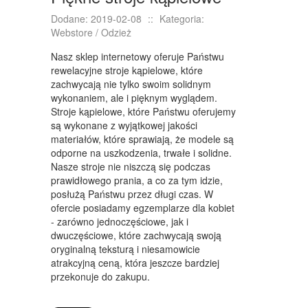
KONFERENCJE, SALE SZKOLENIOWE
Dodane: 2019-02-08
::
Kategoria:
KURSY I SZKOLENIA
Webstore / Odzież
TŁUMACZENIA
Nasz sklep internetowy oferuje Państwu
rewelacyjne stroje kąpielowe, które
WEBSTORE
zachwycają nie tylko swoim solidnym
wykonaniem, ale i pięknym wyglądem.
BIŻUTERIA
Stroje kąpielowe, które Państwu oferujemy
są wykonane z wyjątkowej jakości
DLA DZIECI
materiałów, które sprawiają, że modele są
odporne na uszkodzenia, trwałe i solidne.
MEBLE
Nasze stroje nie niszczą się podczas
prawidłowego prania, a co za tym idzie,
WYPOSAŻENIE WNĘTRZ
posłużą Państwu przez długi czas. W
ofercie posiadamy egzemplarze dla kobiet
WYPOSAŻENIE ŁAZIENKI
- zarówno jednoczęściowe, jak i
ODZIEŻ
dwuczęściowe, które zachwycają swoją
oryginalną teksturą i niesamowicie
SPORT
atrakcyjną ceną, która jeszcze bardziej
przekonuje do zakupu.
ELEKTRONIKA, RTV, AGD