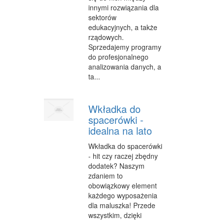
innymi rozwiązania dla
FABRYKACJA
sektorów
edukacyjnych, a także
INFORMATYCZNE
rządowych.
Sprzedajemy programy
RESTAURACJE, CATERING
do profesjonalnego
analizowania danych, a
FOTOGRAFIA
ta...
ADWOKACI, PORADY PRAWNE
SPRZĄTANIE, PORZĄDKOWANIE
Wkładka do
spacerówki -
SERWIS
idealna na lato
OPIEKA
Wkładka do spacerówki
- hit czy raczej zbędny
INNE USŁUGI
dodatek? Naszym
zdaniem to
NOCLEGI
obowiązkowy element
każdego wyposażenia
HOTELE I NOCLEGI
dla maluszka! Przede
wszystkim, dzięki
PODRÓŻE