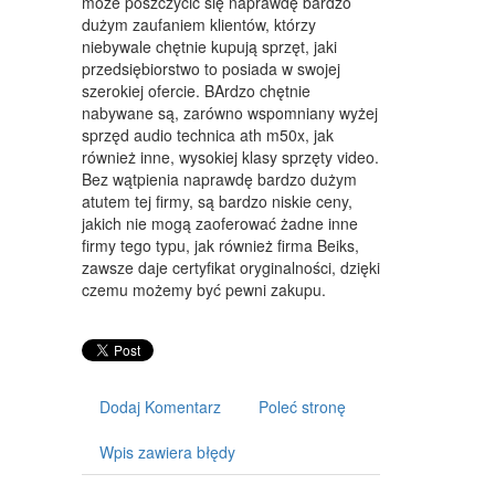
może poszczycić się naprawdę bardzo
ART. DLA ZWIERZĄT
dużym zaufaniem klientów, którzy
niebywale chętnie kupują sprzęt, jaki
OGRÓD, ROŚLINY
przedsiębiorstwo to posiada w swojej
szerokiej ofercie. BArdzo chętnie
CHEMIA
nabywane są, zarówno wspomniany wyżej
ART. SPOŻYWCZE
sprzęd audio technica ath m50x, jak
również inne, wysokiej klasy sprzęty video.
MATERIAŁY EKSPLOATACYJNE
Bez wątpienia naprawdę bardzo dużym
atutem tej firmy, są bardzo niskie ceny,
INNE SKLEPY
jakich nie mogą zaoferować żadne inne
firmy tego typu, jak również firma Beiks,
URZĄDZENIA
zawsze daje certyfikat oryginalności, dzięki
czemu możemy być pewni zakupu.
MASZYNY
NARZĘDZIA
PRZEMYSŁ METALOWY
Dodaj Komentarz
Poleć stronę
TRANSPORT
Wpis zawiera błędy
TRANSPORT