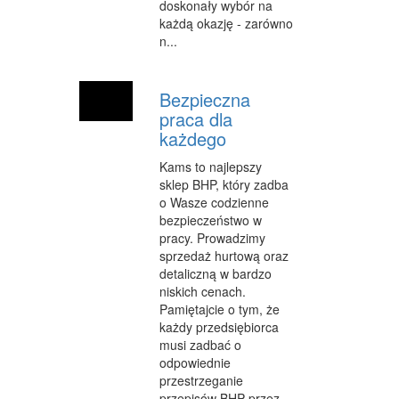
doskonały wybór na
FABRYKACJA
każdą okazję - zarówno
n...
INFORMATYCZNE
RESTAURACJE, CATERING
Bezpieczna
praca dla
FOTOGRAFIA
każdego
ADWOKACI, PORADY PRAWNE
Kams to najlepszy
sklep BHP, który zadba
SPRZĄTANIE, PORZĄDKOWANIE
o Wasze codzienne
bezpieczeństwo w
SERWIS
pracy. Prowadzimy
sprzedaż hurtową oraz
OPIEKA
detaliczną w bardzo
niskich cenach.
INNE USŁUGI
Pamiętajcie o tym, że
NOCLEGI
każdy przedsiębiorca
musi zadbać o
HOTELE I NOCLEGI
odpowiednie
przestrzeganie
PODRÓŻE
przepisów BHP przez