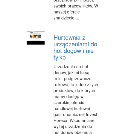
swoich pracowników. W
WYPOCZYNEK
naszej ofercie
znajdziecie ...
ODNOWA BIOLOGICZNA
DIETETYKA, ODCHUDZANIE
Hurtownia z
urządzeniami do
KOSMETYKI
hot dogów i nie
LECZENIE
tylko
SALONY KOSMETYCZNE
Urządzenia do hot
dogów, jakimi to są
SPRZĘT MEDYCZNY
m.in. podgrzewacze
rolkowe, to jedne z tych
STRONY WWW
produktów, do których
mamy dostęp w
OPROGRAMOWANIE
szerokiej ofercie
handlowej hurtowni
KONTAKT
gastronomicznej Invest
Horeca. Wspomniane
wyżej urządzenia do
hot dogów obejmują