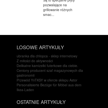
pozwalające na
grillowanie różnych
smac...
LOSOWE ARTYKUŁY
ubranka dla chłopca - sklep internetowy
Z miłości do aktywności
Delikatne kamizelki futerkowe dla ciebie.
Ceniony producent szaf magazynowych dla
gastronomii
Przewód YnTKSY w ofercie sklepu Astor
Personalisierte Bezüge für Möbel aus dem
Ikea-Laden
OSTATNIE ARTYKUŁY