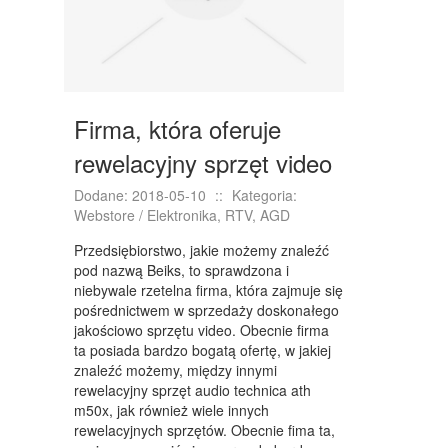
KONFERENCJE, SALE SZKOLENIOWE
KURSY I SZKOLENIA
TŁUMACZENIA
WEBSTORE
Firma, która oferuje
BIŻUTERIA
rewelacyjny sprzęt video
DLA DZIECI
Dodane: 2018-05-10
::
Kategoria:
Webstore / Elektronika, RTV, AGD
MEBLE
Przedsiębiorstwo, jakie możemy znaleźć
WYPOSAŻENIE WNĘTRZ
pod nazwą Beiks, to sprawdzona i
niebywale rzetelna firma, która zajmuje się
WYPOSAŻENIE ŁAZIENKI
pośrednictwem w sprzedaży doskonałego
jakościowo sprzętu video. Obecnie firma
ODZIEŻ
ta posiada bardzo bogatą ofertę, w jakiej
znaleźć możemy, między innymi
SPORT
rewelacyjny sprzęt audio technica ath
m50x, jak również wiele innych
ELEKTRONIKA, RTV, AGD
rewelacyjnych sprzętów. Obecnie fima ta,