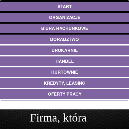
START
ORGANIZACJE
BIURA RACHUNKOWE
DORADZTWO
DRUKARNIE
HANDEL
HURTOWNIE
KREDYTY, LEASING
OFERTY PRACY
EKOLOGIA
Firma, która
BANKI, PRZELEWY, WALUTY, KANTORY
USŁUGI BUDOWLANE