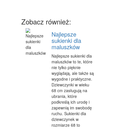
CZĘŚCI SAMOCHODOWE
WYNAJEM
Zobacz również:
USŁUGI MOTORYZACYJNE
Najlepsze
SALONY, KOMISY
sukienki dla
maluszków
E-MARKETING
Najlepsze sukienki dla
AGENCJE REKLAMOWE
maluszków to te, które
nie tylko pięknie
MATERIAŁY REKLAMOWE
wyglądają, ale także są
wygodne i praktyczne.
INNE AGENCJE
Dziewczynki w wieku
68 cm zasługują na
WIGOR
ubrania, które
podkreślą ich urodę i
IMPREZY INTEGRACYJNE
zapewnią im swobodę
ruchu. Sukienki dla
HOBBY
dziewczynek w
ZAJĘCIA SPORTOWE I REKREACYJNE
rozmiarze 68 to