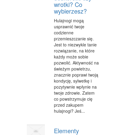
wrotki? Co
CZĘŚCI SAMOCHODOWE
wybierzesz?
WYNAJEM
Hulajnogi mogą
usprawnić twoje
USŁUGI MOTORYZACYJNE
codzienne
przemieszczanie się.
SALONY, KOMISY
Jest to niezwykle tanie
E-MARKETING
rozwiązanie, na które
każdy może sobie
AGENCJE REKLAMOWE
pozwolić. Aktywność na
świeżym powietrzu,
MATERIAŁY REKLAMOWE
znacznie poprawi twoją
kondycję, sylwetkę i
INNE AGENCJE
pozytywnie wpłynie na
twoje zdrowie. Zatem
WIGOR
co powstrzymuje cię
przed zakupem
IMPREZY INTEGRACYJNE
hulajnogi? Jeś...
HOBBY
Elementy
ZAJĘCIA SPORTOWE I REKREACYJNE