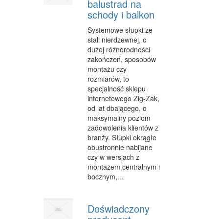
balustrad na
FABRYKACJA
schody i balkon
Systemowe słupki ze
INFORMATYCZNE
stali nierdzewnej, o
RESTAURACJE, CATERING
dużej różnorodności
zakończeń, sposobów
FOTOGRAFIA
montażu czy
rozmiarów, to
ADWOKACI, PORADY PRAWNE
specjalność sklepu
internetowego Zig-Zak,
SPRZĄTANIE, PORZĄDKOWANIE
od lat dbającego, o
maksymalny poziom
SERWIS
zadowolenia klientów z
branży. Słupki okrągłe
OPIEKA
obustronnie nabijane
czy w wersjach z
INNE USŁUGI
montażem centralnym i
bocznym,...
NOCLEGI
HOTELE I NOCLEGI
Doświadczony
PODRÓŻE