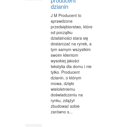
producent
dzianin
WYPOCZYNEK
J M Producent to
ODNOWA BIOLOGICZNA
sprawdzone
przedsiębiorstwo, które
DIETETYKA, ODCHUDZANIE
od początku
działalności stara się
KOSMETYKI
dostarczać na rynek, a
tym samym wszystkim
LECZENIE
swoim klientom
wysokiej jakości
SALONY KOSMETYCZNE
tekstylia dla domu i nie
tylko. Producent
SPRZĘT MEDYCZNY
dzianin, o którym
mowa, dzięki
STRONY WWW
wieloletniemu
doświadczeniu na
OPROGRAMOWANIE
rynku, zdążył
KONTAKT
zbudować sobie
zarówno s...