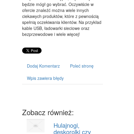
ART. DLA ZWIERZĄT
będzie mógł go wybrać. Oczywiście w
ofercie znaleźć można wiele innych
OGRÓD, ROŚLINY
ciekawych produktów, które z pewnością
spełnią oczekiwania klientów. Na przykład
CHEMIA
kable USB, ładowarki sieciowe oraz
bezprzewodowe i wiele więcej!
ART. SPOŻYWCZE
MATERIAŁY EKSPLOATACYJNE
INNE SKLEPY
Dodaj Komentarz
Poleć stronę
URZĄDZENIA
Wpis zawiera błędy
MASZYNY
NARZĘDZIA
PRZEMYSŁ METALOWY
Zobacz również:
TRANSPORT
Hulajnogi,
TRANSPORT
deskorolki czy