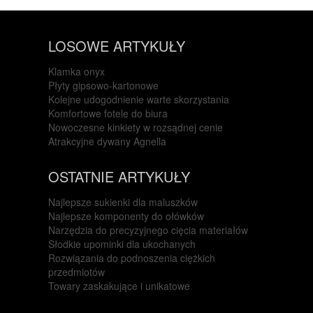
LOSOWE ARTYKUŁY
Klamka onyx
Płyty gipsowo-kartonowe
Kolejne udogodnienie warte skorzystania
Komfortowe fotele do biura
Nowoczesne kinkiety w rozsądnej cenie
Atrakcyjne dywany Agnella
OSTATNIE ARTYKUŁY
Najlepsze sukienki dla maluszków
Najlepsze komponenty do ołówków
Narzędzia do precyzyjnego cięcia materiałów
Słodkie upominki dla ukochanych
Rozwiązania do podnoszenia ciężkich
przedmiotów
Towary zaskakujące i unikatowe