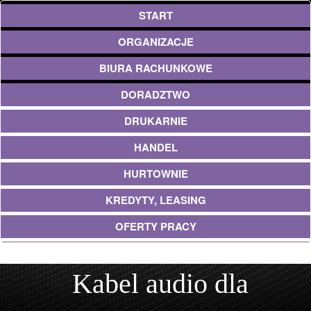
START
ORGANIZACJE
BIURA RACHUNKOWE
DORADZTWO
DRUKARNIE
HANDEL
HURTOWNIE
KREDYTY, LEASING
OFERTY PRACY
EKOLOGIA
Kabel audio dla
BANKI, PRZELEWY, WALUTY, KANTORY
USŁUGI BUDOWLANE