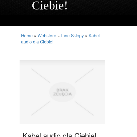
Ciebie!
PROJEKTOWANIE
REMONTY, ELEKTRYK, HYDRAULIK
MATERIAŁY BUDOWLANE
Home
»
Webstore
»
Inne Sklepy
»
Kabel
audio dla Ciebie!
MIESZKANIA
DRZWI I OKNA
KLIMATYZACJA I WENTYLACJA
NIERUCHOMOŚCI, DZIAŁKI
DOMY, MIESZKANIA
DZIEDZINY NAUKOWE
PLACÓWKI EDUKACYJNE
KURSY JĘZYKOWE
Kabel audio dla Ciebie!