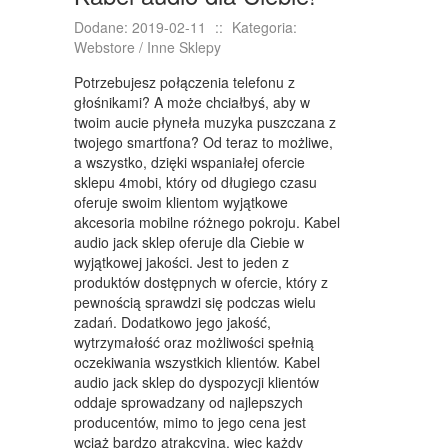
KONFERENCJE, SALE SZKOLENIOWE
Dodane: 2019-02-11
::
Kategoria:
KURSY I SZKOLENIA
Webstore / Inne Sklepy
TŁUMACZENIA
Potrzebujesz połączenia telefonu z
głośnikami? A może chciałbyś, aby w
WEBSTORE
twoim aucie płyneła muzyka puszczana z
twojego smartfona? Od teraz to możliwe,
BIŻUTERIA
a wszystko, dzięki wspaniałej ofercie
sklepu 4mobi, który od długiego czasu
DLA DZIECI
oferuje swoim klientom wyjątkowe
akcesoria mobilne różnego pokroju. Kabel
MEBLE
audio jack sklep oferuje dla Ciebie w
wyjątkowej jakości. Jest to jeden z
WYPOSAŻENIE WNĘTRZ
produktów dostępnych w ofercie, który z
pewnością sprawdzi się podczas wielu
WYPOSAŻENIE ŁAZIENKI
zadań. Dodatkowo jego jakość,
ODZIEŻ
wytrzymałość oraz możliwości spełnią
oczekiwania wszystkich klientów. Kabel
SPORT
audio jack sklep do dyspozycji klientów
oddaje sprowadzany od najlepszych
ELEKTRONIKA, RTV, AGD
producentów, mimo to jego cena jest
wciąż bardzo atrakcyjna, więc każdy