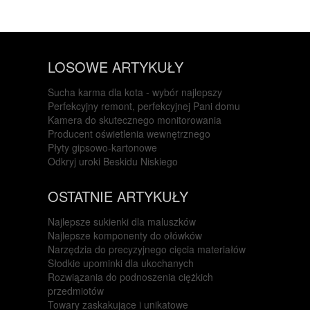
LOSOWE ARTYKUŁY
Sucha karma dla kota - wybór najlepszy
Perfekcyjny remont, perfekcyjnej Pani domu
Kamera do skutecznego monitorowania
Producent oświetlenia wewnętrznego
Płyty gipsowo-kartonowe
Odkryj uroki Beskidu Niskiego
OSTATNIE ARTYKUŁY
Najlepsze sukienki dla maluszków
Najlepsze komponenty do ołówków
Narzędzia do precyzyjnego cięcia materiałów
Słodkie upominki dla ukochanych
Rozwiązania do podnoszenia ciężkich
przedmiotów
Towary zaskakujące i unikatowe