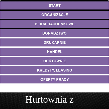
START
ORGANIZACJE
BIURA RACHUNKOWE
DORADZTWO
DRUKARNIE
HANDEL
HURTOWNIE
KREDYTY, LEASING
OFERTY PRACY
EKOLOGIA
Hurtownia z
BANKI, PRZELEWY, WALUTY, KANTORY
USŁUGI BUDOWLANE