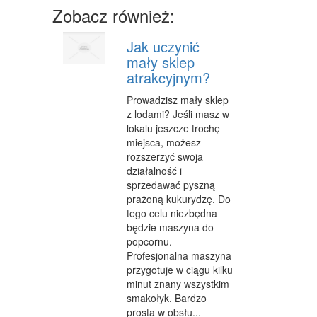
Zobacz również:
CZĘŚCI SAMOCHODOWE
WYNAJEM
Jak uczynić
mały sklep
USŁUGI MOTORYZACYJNE
atrakcyjnym?
SALONY, KOMISY
Prowadzisz mały sklep
z lodami? Jeśli masz w
E-MARKETING
lokalu jeszcze trochę
miejsca, możesz
AGENCJE REKLAMOWE
rozszerzyć swoja
działalność i
MATERIAŁY REKLAMOWE
sprzedawać pyszną
INNE AGENCJE
prażoną kukurydzę. Do
tego celu niezbędna
WIGOR
będzie maszyna do
popcornu.
IMPREZY INTEGRACYJNE
Profesjonalna maszyna
przygotuje w ciągu kilku
HOBBY
minut znany wszystkim
smakołyk. Bardzo
ZAJĘCIA SPORTOWE I REKREACYJNE
prosta w obsłu...