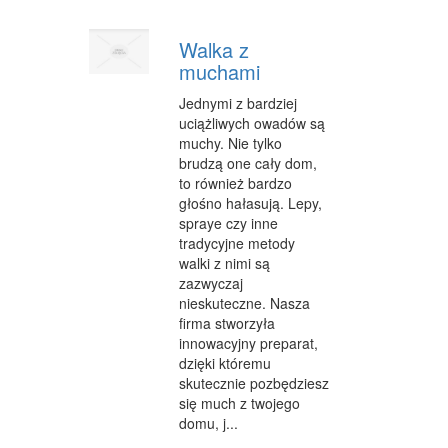
WYPOCZYNEK
Walka z
muchami
ODNOWA BIOLOGICZNA
Jednymi z bardziej
DIETETYKA, ODCHUDZANIE
uciążliwych owadów są
muchy. Nie tylko
KOSMETYKI
brudzą one cały dom,
to również bardzo
LECZENIE
głośno hałasują. Lepy,
SALONY KOSMETYCZNE
spraye czy inne
tradycyjne metody
SPRZĘT MEDYCZNY
walki z nimi są
zazwyczaj
STRONY WWW
nieskuteczne. Nasza
firma stworzyła
OPROGRAMOWANIE
innowacyjny preparat,
dzięki któremu
KONTAKT
skutecznie pozbędziesz
się much z twojego
domu, j...