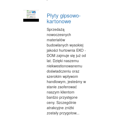
FABRYKACJA
Płyty gipsowo-
INFORMATYCZNE
kartonowe
RESTAURACJE, CATERING
Sprzedażą
nowoczesnych
FOTOGRAFIA
materiałów
budowlanych wysokiej
ADWOKACI, PORADY PRAWNE
jakości hurtownia EKO -
DOM zajmuje się już od
SPRZĄTANIE, PORZĄDKOWANIE
lat. Dzięki naszemu
SERWIS
niekwestionowanemu
doświadczeniu oraz
OPIEKA
szerokim wpływom
handlowym, jesteśmy w
INNE USŁUGI
stanie zaoferować
naszym klientom
NOCLEGI
bardzo przystępne
ceny. Szczególnie
HOTELE I NOCLEGI
atrakcyjne zniżki
zostały przygotow...
PODRÓŻE