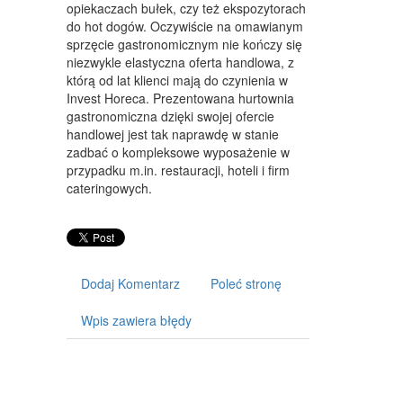
ART. DLA ZWIERZĄT
opiekaczach bułek, czy też ekspozytorach
do hot dogów. Oczywiście na omawianym
OGRÓD, ROŚLINY
sprzęcie gastronomicznym nie kończy się
niezwykle elastyczna oferta handlowa, z
CHEMIA
którą od lat klienci mają do czynienia w
Invest Horeca. Prezentowana hurtownia
ART. SPOŻYWCZE
gastronomiczna dzięki swojej ofercie
handlowej jest tak naprawdę w stanie
MATERIAŁY EKSPLOATACYJNE
zadbać o kompleksowe wyposażenie w
przypadku m.in. restauracji, hoteli i firm
INNE SKLEPY
cateringowych.
URZĄDZENIA
MASZYNY
NARZĘDZIA
Dodaj Komentarz
Poleć stronę
PRZEMYSŁ METALOWY
Wpis zawiera błędy
TRANSPORT
TRANSPORT