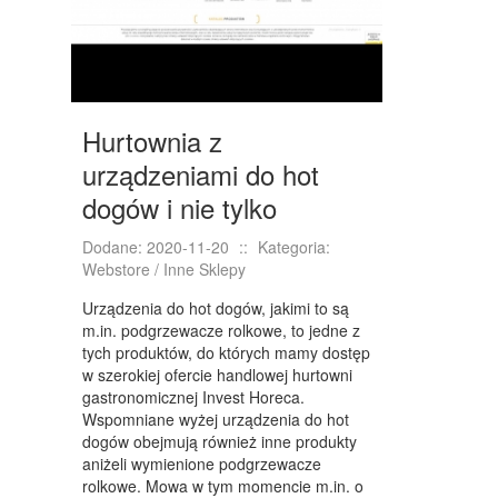
KONFERENCJE, SALE SZKOLENIOWE
KURSY I SZKOLENIA
TŁUMACZENIA
WEBSTORE
Hurtownia z
urządzeniami do hot
BIŻUTERIA
dogów i nie tylko
DLA DZIECI
Dodane: 2020-11-20
::
Kategoria:
MEBLE
Webstore / Inne Sklepy
WYPOSAŻENIE WNĘTRZ
Urządzenia do hot dogów, jakimi to są
m.in. podgrzewacze rolkowe, to jedne z
WYPOSAŻENIE ŁAZIENKI
tych produktów, do których mamy dostęp
w szerokiej ofercie handlowej hurtowni
ODZIEŻ
gastronomicznej Invest Horeca.
Wspomniane wyżej urządzenia do hot
SPORT
dogów obejmują również inne produkty
aniżeli wymienione podgrzewacze
ELEKTRONIKA, RTV, AGD
rolkowe. Mowa w tym momencie m.in. o