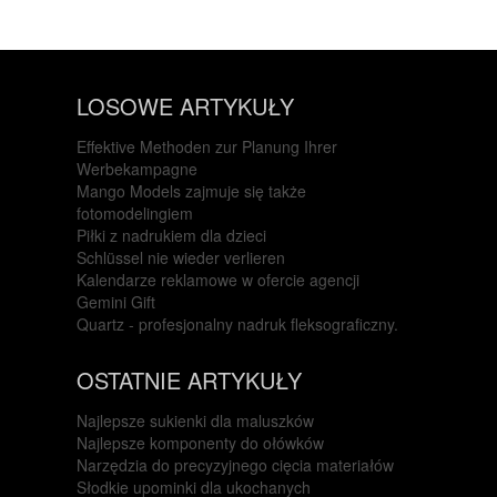
LOSOWE ARTYKUŁY
Effektive Methoden zur Planung Ihrer
Werbekampagne
Mango Models zajmuje się także
fotomodelingiem
Piłki z nadrukiem dla dzieci
Schlüssel nie wieder verlieren
Kalendarze reklamowe w ofercie agencji
Gemini Gift
Quartz - profesjonalny nadruk fleksograficzny.
OSTATNIE ARTYKUŁY
Najlepsze sukienki dla maluszków
Najlepsze komponenty do ołówków
Narzędzia do precyzyjnego cięcia materiałów
Słodkie upominki dla ukochanych