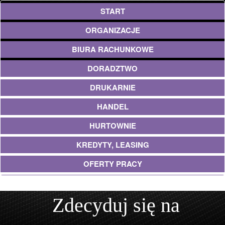
START
ORGANIZACJE
BIURA RACHUNKOWE
DORADZTWO
DRUKARNIE
HANDEL
HURTOWNIE
KREDYTY, LEASING
OFERTY PRACY
EKOLOGIA
Zdecyduj się na
BANKI, PRZELEWY, WALUTY, KANTORY
USŁUGI BUDOWLANE