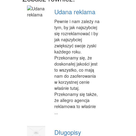
CZĘŚCI SAMOCHODOWE
Udana reklama
WYNAJEM
Pewnie i nam zależy na
tym, by jak najszybciej
USŁUGI MOTORYZACYJNE
się rozreklamować i by
SALONY, KOMISY
jak najszybciej
zwiększyć swoje zyski
E-MARKETING
każdego roku.
Przekonamy się, że
AGENCJE REKLAMOWE
doskonałej jakości jest
to wszystko, co mają
MATERIAŁY REKLAMOWE
nam do zaoferowania
w korzystnej cenie
INNE AGENCJE
właśnie tutaj.
Przekonamy się także,
WIGOR
że allegro agencja
reklamowa to właśnie
IMPREZY INTEGRACYJNE
...
HOBBY
Długopisy
ZAJĘCIA SPORTOWE I REKREACYJNE