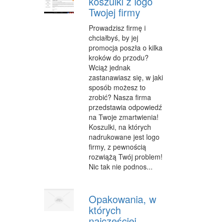
koszulki z logo
Twojej firmy
WYPOCZYNEK
Prowadzisz firmę i
ODNOWA BIOLOGICZNA
chciałbyś, by jej
promocja poszła o kilka
DIETETYKA, ODCHUDZANIE
kroków do przodu?
Wciąż jednak
KOSMETYKI
zastanawiasz się, w jaki
sposób możesz to
LECZENIE
zrobić? Nasza firma
przedstawia odpowiedź
SALONY KOSMETYCZNE
na Twoje zmartwienia!
Koszulki, na których
SPRZĘT MEDYCZNY
nadrukowane jest logo
firmy, z pewnością
STRONY WWW
rozwiążą Twój problem!
OPROGRAMOWANIE
Nic tak nie podnos...
KONTAKT
Opakowania, w
których
najczęściej