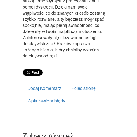
naszą firmę słynąca z profesjonalizmu i
ART. DLA ZWIERZĄT
pełnej dyskrecji. Dzięki nam twoje
wątpliwości co do znanych ci osób zostaną
OGRÓD, ROŚLINY
szybko rozwiane, a ty będziesz mógł spać
spokojnie, mając pełną świadomość, co
CHEMIA
dzieje się w twoim najbliższym otoczeniu.
ART. SPOŻYWCZE
Zainteresowały cię niezawodne usługi
detektywistczne? Kraków zaprasza
MATERIAŁY EKSPLOATACYJNE
każdego klienta, który chciałby wynająć
detektywa od ręki.
INNE SKLEPY
URZĄDZENIA
MASZYNY
Dodaj Komentarz
Poleć stronę
NARZĘDZIA
Wpis zawiera błędy
PRZEMYSŁ METALOWY
TRANSPORT
TRANSPORT
Zobacz również: