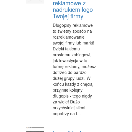
reklamowe z
FABRYKACJA
nadrukiem logo
Twojej firmy
INFORMATYCZNE
Długopisy reklamowe
RESTAURACJE, CATERING
to świetny sposób na
rozreklamowanie
FOTOGRAFIA
swojej firmy lub marki!
Dzięki takiemu
ADWOKACI, PORADY PRAWNE
prostemu zabiegowi,
jak inwestycja w tę
SPRZĄTANIE, PORZĄDKOWANIE
formę reklamy, możesz
dotrzeć do bardzo
SERWIS
dużej grupy ludzi. W
końcu każdy z chęcią
OPIEKA
przyjmie kolejny
długopis - tego nigdy
INNE USŁUGI
za wiele! Dużo
przychylniej klient
NOCLEGI
popatrzy na f...
HOTELE I NOCLEGI
PODRÓŻE