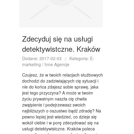
KONFERENCJE, SALE SZKOLENIOWE
KURSY I SZKOLENIA
TŁUMACZENIA
WEBSTORE
Zdecyduj się na usługi
BIŻUTERIA
detektywistczne. Kraków
DLA DZIECI
Dodane: 2017-02-03
::
Kategoria: E-
marketing / Inne Agencje
MEBLE
Czujesz, że w twoich relacjach służbowych
WYPOSAŻENIE WNĘTRZ
dochodzi do zadziwiających cię sytuacji i
nie do końca zdajesz sobie sprawę, jaka
WYPOSAŻENIE ŁAZIENKI
jest tego przyczyna? A może w twoim
życiu prywatnym naszła cię chwila
ODZIEŻ
zwątpienie i podejrzewasz swoich
najbliższych o oszustwo bądź zdradę? Na
SPORT
pewno lepiej jest wiedzieć, co dzieje się
wokół ciebie i w porę zdecydować się na
ELEKTRONIKA, RTV, AGD
usługi detektywistczne. Kraków poleca