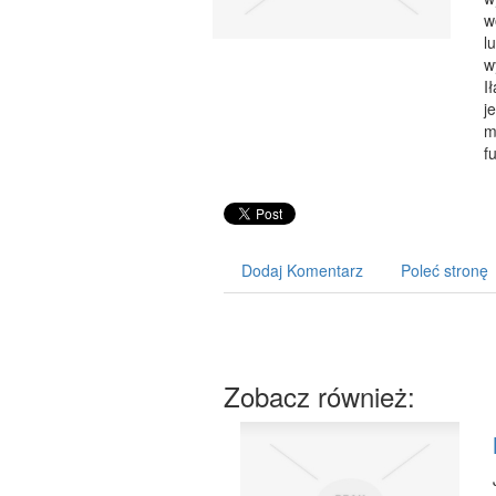
w
l
w
I
j
m
f
Dodaj Komentarz
Poleć stronę
Zobacz również: