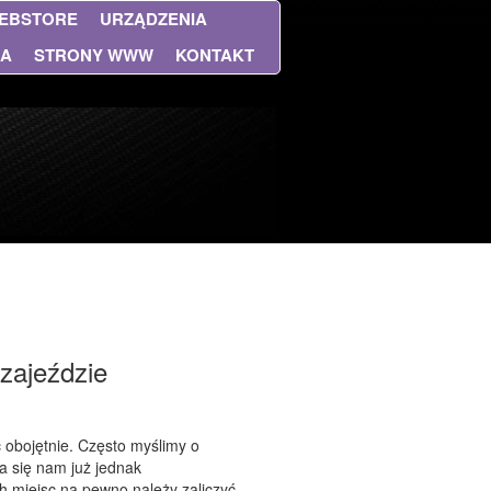
EBSTORE
URZĄDZENIA
NA
STRONY WWW
KONTAKT
zajeździe
 obojętnie. Często myślimy o
a się nam już jednak
h miejsc na pewno należy zaliczyć