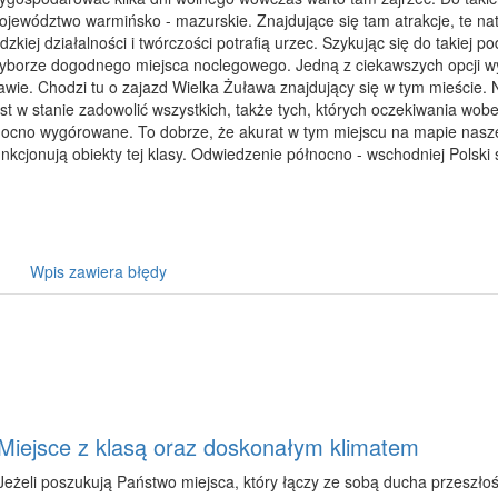
ojewództwo warmińsko - mazurskie. Znajdujące się tam atrakcje, te nat
udzkiej działalności i twórczości potrafią urzec. Szykując się do takiej 
yborze dogodnego miejsca noclegowego. Jedną z ciekawszych opcji wy
ławie. Chodzi tu o zajazd Wielka Żuława znajdujący się w tym mieście. 
est w stanie zadowolić wszystkich, także tych, których oczekiwania wo
ocno wygórowane. To dobrze, że akurat w tym miejscu na mapie naszeg
unkcjonują obiekty tej klasy. Odwiedzenie północno - wschodniej Polski 
Wpis zawiera błędy
Miejsce z klasą oraz doskonałym klimatem
Jeżeli poszukują Państwo miejsca, który łączy ze sobą ducha przeszłoś