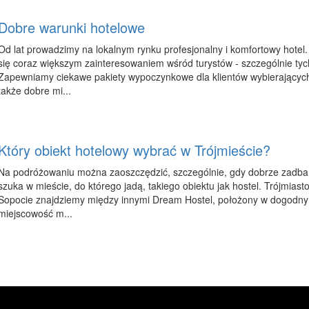
Dobre warunki hotelowe
Od lat prowadzimy na lokalnym rynku profesjonalny i komfortowy hotel.
się coraz większym zainteresowaniem wśród turystów - szczególnie tyc
Zapewniamy ciekawe pakiety wypoczynkowe dla klientów wybierających 
także dobre mi...
Który obiekt hotelowy wybrać w Trójmieście?
Na podróżowaniu można zaoszczędzić, szczególnie, gdy dobrze zadbam
szuka w mieście, do którego jadą, takiego obiektu jak hostel. Trójmias
Sopocie znajdziemy między innymi Dream Hostel, położony w dogodny
miejscowość m...