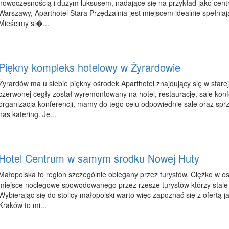
nowoczesnością i dużym luksusem, nadające się na przykład jako cent
Warszawy, Aparthotel Stara Przędzalnia jest miejscem idealnie spełni
Mieścimy si�...
Piękny kompleks hotelowy w Żyrardowie
Żyrardów ma u siebie piękny ośrodek Aparthotel znajdujący się w stare
czerwonej cegły został wyremontowany na hotel, restaurację, sale konf
organizacja konferencji, mamy do tego celu odpowiednie sale oraz sp
nas katering. Je...
Hotel Centrum w samym środku Nowej Huty
Małopolska to region szczególnie oblegany przez turystów. Ciężko w os
miejsce noclegowe spowodowanego przez rzesze turystów którzy stale 
Wybierając się do stolicy małopolski warto więc zapoznać się z ofertą ja
Kraków to mi...