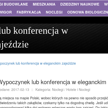
GI BUDOWLANE
MIESZKANIA
DZIEDZINY NAUKOWE
W
WIGOR
FABRYKACJA
NOCLEGI
ODNOWA BIOLOGICZ
ub konferencja w
jeździe
poczynek lub konferencja w eleganckim zajeździe
Wypoczynek lub konferencja w eleganckim 
odane: 2017-02-13
::
Kategoria: Noclegi / Hotele i Noclegi
ą miejsca na mapie Polski, wobec których na pewno nie sposób przejść
dwiedzeniu takich zakątków, czekamy tylko na dogodną chwilę. Jeśli ud
ygospodarować kilka dni wolnego wówczas warto tam zajrzeć. Do takic