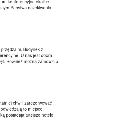
rum konferencyjne okolice
ającym Państwa oczekiwania.
j przędzalni. Budynek z
erencyjne. U nas jest dobra
rzęt. Również można zamówić u
tatniej chwili zarezerwować
odwiedzają to miejsce.
ką posiadają tutejsze hotele.