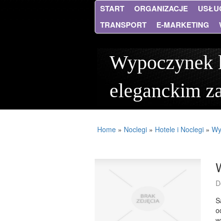
START
ORGANIZACJE
USŁU
TRANSPORT
E-MARKETING
Wypoczynek l
eleganckim za
Home
»
Noclegi
»
Hotele i Noclegi
»
Wy
D
S
o
w