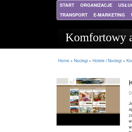
START
ORGANIZACJE
USŁU
TRANSPORT
E-MARKETING
Komfortowy ap
Home
»
Noclegi
»
Hotele i Noclegi
»
Ko
D
J
a
z
w
w