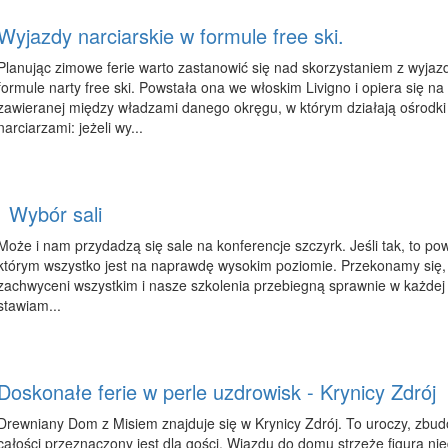
Wyjazdy narciarskie w formule free ski.
Planując zimowe ferie warto zastanowić się nad skorzystaniem z wyjaz
formule narty free ski. Powstała ona we włoskim Livigno i opiera się n
zawieranej między władzami danego okręgu, w którym działają ośrodki
narciarzami: jeżeli wy...
Wybór sali
Może i nam przydadzą się sale na konferencje szczyrk. Jeśli tak, to po
którym wszystko jest na naprawdę wysokim poziomie. Przekonamy się, 
zachwyceni wszystkim i nasze szkolenia przebiegną sprawnie w każdej ch
stawiam...
Doskonałe ferie w perle uzdrowisk - Krynicy Zdrój
Drewniany Dom z Misiem znajduje się w Krynicy Zdrój. To uroczy, zbu
całości przeznaczony jest dla gości. Wjazdu do domu strzeże figura nie