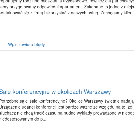
roponujemy rodzinne mieszkania trzyosobowe, również dla par chcąc
amy przygotowany odpowiedni apartament. Zakopane to jedno z miejs
kontaktować się z firmą i skorzystać z naszych usług. Zachęcamy klien
Wpis zawiera błędy
Sale konferencyjne w okolicach Warszawy
Potrzebne są ci sale konferencyjne? Okolice Warszawy świetnie nadają 
Urządzenie udanej konferencji jest bardzo ważne ze względu na to, że
słuchacz nie chcą tracić czasu na nudne wykłady prowadzone w nieod
niedostosowanym do p...