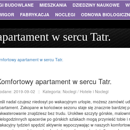
GI BUDOWLANE
MIESZKANIA
DZIEDZINY NAUKOWE
W
WIGOR
FABRYKACJA
NOCLEGI
ODNOWA BIOLOGICZ
artament w sercu Tatr.
mfortowy apartament w sercu Tatr.
Komfortowy apartament w sercu Tatr.
odane: 2019-09-02
::
Kategoria: Noclegi / Hotele i Noclegi
eśli nadal czujesz niedosyt po wakacyjnym urlopie, możesz zamówić ud
partament. Zakopane w końcówce sezonu staje się znacznie bardziej pus
akwaterowanie znajdziesz bez trudu. Urokliwe szczyty górskie, malowni
ielogodzinnych spacerów po górskich szlakach mogą przynieść tobie i ro
akacyjny tydzień spędzić aktywnie wypoczywając w naszych komforto