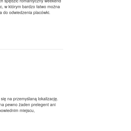
ych spędzić romantyczny weekend
c, w którym bardzo łatwo można
ta do odwiedzenia placówki.
się na przemyślaną lokalizację.
 na pewno żaden prelegent ani
powiednim miejscu,