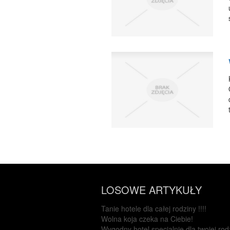
LOSOWE ARTYKUŁY
Tanie hotele dla całej rodziny !!!!
Wolna koja czeka na Ciebie!
Wygodny hotel specjalnie dla twojej rod