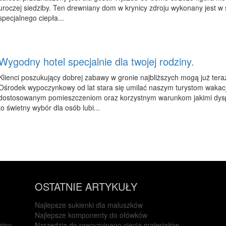
uroczej siedziby. Ten drewniany dom w krynicy zdroju wykonany jest w 
specjalnego ciepła...
Wygodny hotel specjalnie dla twojej rodziny.
Klienci poszukujący dobrej zabawy w gronie najbliższych mogą już tera
Ośrodek wypoczynkowy od lat stara się umilać naszym turystom wakacj
dostosowanym pomieszczeniom oraz korzystnym warunkom jakimi dysp
to świetny wybór dla osób lubi...
OSTATNIE ARTYKUŁY
Najlepsze sukienki dla maluszków
Najlepsze komponenty do ołówków
ziny.
Narzędzia do precyzyjnego cięcia materiałów