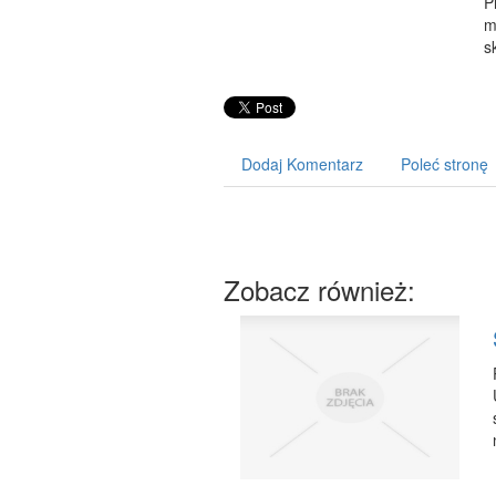
P
m
s
Dodaj Komentarz
Poleć stronę
Zobacz również: