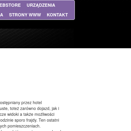
EBSTORE
URZĄDZENIA
NA
STRONY WWW
KONTAKT
ostępniany przez hotel
te, toteż zarówno dojazd, jak i
cze widoki a także możliwości
dzinie sporo frajdy. Ten ostatni
wych pomieszczeniach.