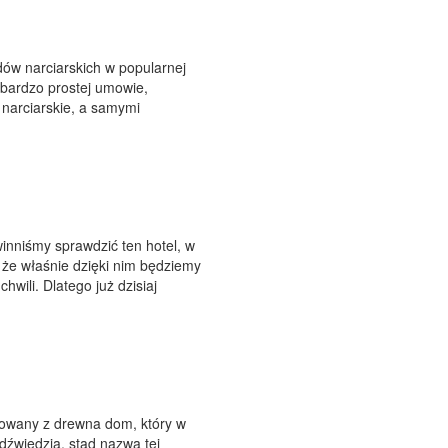
dów narciarskich w popularnej
a bardzo prostej umowie,
 narciarskie, a samymi
winniśmy sprawdzić ten hotel, w
że właśnie dzięki nim będziemy
wili. Dlatego już dzisiaj
dowany z drewna dom, który w
dźwiedzia, stąd nazwa tej