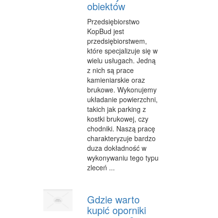
obiektów
CZĘŚCI SAMOCHODOWE
Przedsiębiorstwo
WYNAJEM
KopBud jest
przedsiębiorstwem,
USŁUGI MOTORYZACYJNE
które specjalizuje się w
wielu usługach. Jedną
SALONY, KOMISY
z nich są prace
kamieniarskie oraz
E-MARKETING
brukowe. Wykonujemy
układanie powierzchni,
AGENCJE REKLAMOWE
takich jak parking z
MATERIAŁY REKLAMOWE
kostki brukowej, czy
chodniki. Naszą pracę
INNE AGENCJE
charakteryzuje bardzo
duza dokładność w
WIGOR
wykonywaniu tego typu
zleceń ...
IMPREZY INTEGRACYJNE
HOBBY
Gdzie warto
kupić oporniki
ZAJĘCIA SPORTOWE I REKREACYJNE