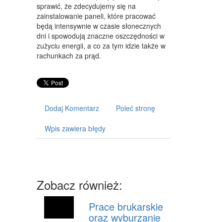
ART. DLA ZWIERZĄT
sprawić, że zdecydujemy się na
zainstalowanie paneli, które pracować
OGRÓD, ROŚLINY
będą intensywnie w czasie słonecznych
dni i spowodują znaczne oszczędności w
CHEMIA
zużyciu energii, a co za tym idzie także w
rachunkach za prąd.
ART. SPOŻYWCZE
MATERIAŁY EKSPLOATACYJNE
INNE SKLEPY
Dodaj Komentarz
Poleć stronę
URZĄDZENIA
Wpis zawiera błędy
MASZYNY
NARZĘDZIA
PRZEMYSŁ METALOWY
Zobacz również:
TRANSPORT
Prace brukarskie
TRANSPORT
oraz wyburzanie