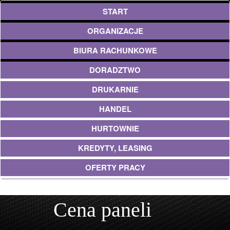
START
ORGANIZACJE
BIURA RACHUNKOWE
DORADZTWO
DRUKARNIE
HANDEL
HURTOWNIE
KREDYTY, LEASING
OFERTY PRACY
EKOLOGIA
Cena paneli
BANKI, PRZELEWY, WALUTY, KANTORY
USŁUGI BUDOWLANE