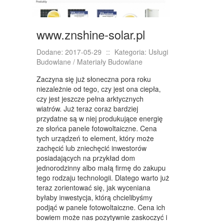
KONFERENCJE, SALE SZKOLENIOWE
KURSY I SZKOLENIA
www.znshine-solar.pl
TŁUMACZENIA
Dodane: 2017-05-29
::
Kategoria: Usługi
WEBSTORE
Budowlane / Materiały Budowlane
BIŻUTERIA
Zaczyna się już słoneczna pora roku
niezależnie od tego, czy jest ona ciepła,
DLA DZIECI
czy jest jeszcze pełna arktycznych
wiatrów. Już teraz coraz bardziej
MEBLE
przydatne są w niej produkujące energię
ze słońca panele fotowoltaiczne. Cena
WYPOSAŻENIE WNĘTRZ
tych urządzeń to element, który może
zachęcić lub zniechęcić inwestorów
WYPOSAŻENIE ŁAZIENKI
posiadających na przykład dom
jednorodzinny albo małą firmę do zakupu
ODZIEŻ
tego rodzaju technologii. Dlatego warto już
SPORT
teraz zorientować się, jak wyceniana
byłaby inwestycja, którą chcielibyśmy
ELEKTRONIKA, RTV, AGD
podjąć w panele fotowoltaiczne. Cena ich
bowiem może nas pozytywnie zaskoczyć i