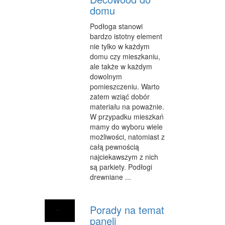
domu
WYPOCZYNEK
Podłoga stanowi
ODNOWA BIOLOGICZNA
bardzo istotny element
nie tylko w każdym
DIETETYKA, ODCHUDZANIE
domu czy mieszkaniu,
ale także w każdym
KOSMETYKI
dowolnym
pomieszczeniu. Warto
LECZENIE
zatem wziąć dobór
materiału na poważnie.
SALONY KOSMETYCZNE
W przypadku mieszkań
mamy do wyboru wiele
SPRZĘT MEDYCZNY
możliwości, natomiast z
całą pewnością
STRONY WWW
najciekawszym z nich
są parkiety. Podłogi
OPROGRAMOWANIE
drewniane ...
KONTAKT
Porady na temat
paneli