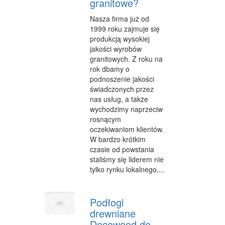
granitowe?
FABRYKACJA
Nasza firma już od
1999 roku zajmuje się
INFORMATYCZNE
produkcją wysokiej
jakości wyrobów
RESTAURACJE, CATERING
granitowych. Z roku na
FOTOGRAFIA
rok dbamy o
podnoszenie jakości
ADWOKACI, PORADY PRAWNE
świadczonych przez
nas usług, a także
SPRZĄTANIE, PORZĄDKOWANIE
wychodzimy naprzeciw
rosnącym
SERWIS
oczekiwaniom klientów.
W bardzo krótkim
OPIEKA
czasie od powstania
staliśmy się liderem nie
INNE USŁUGI
tylko rynku lokalnego,...
NOCLEGI
Podłogi
HOTELE I NOCLEGI
drewniane
PODRÓŻE
Decowood do