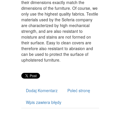
ART. DLA ZWIERZĄT
their dimensions exactly match the
dimensions of the furniture. Of course, we
OGRÓD, ROŚLINY
only use the highest quality fabrics. Textile
materials used by the Soferia company
CHEMIA
are characterized by high mechanical
strength, and are also resistant to
ART. SPOŻYWCZE
moisture and stains are not formed on
their surface. Easy to clean covers are
MATERIAŁY EKSPLOATACYJNE
therefore also resistant to abrasion and
can be used to protect the surface of
INNE SKLEPY
upholstered furniture.
URZĄDZENIA
MASZYNY
NARZĘDZIA
Dodaj Komentarz
Poleć stronę
PRZEMYSŁ METALOWY
Wpis zawiera błędy
TRANSPORT
TRANSPORT