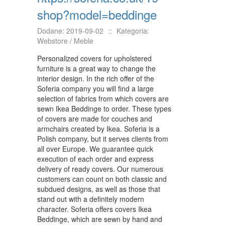
KONFERENCJE, SALE SZKOLENIOWE
shop?model=beddinge
KURSY I SZKOLENIA
Dodane: 2019-09-02
::
Kategoria:
TŁUMACZENIA
Webstore / Meble
WEBSTORE
Personalized covers for upholstered
furniture is a great way to change the
BIŻUTERIA
interior design. In the rich offer of the
Soferia company you will find a large
DLA DZIECI
selection of fabrics from which covers are
sewn Ikea Beddinge to order. These types
MEBLE
of covers are made for couches and
armchairs created by Ikea. Soferia is a
WYPOSAŻENIE WNĘTRZ
Polish company, but it serves clients from
all over Europe. We guarantee quick
WYPOSAŻENIE ŁAZIENKI
execution of each order and express
delivery of ready covers. Our numerous
ODZIEŻ
customers can count on both classic and
subdued designs, as well as those that
SPORT
stand out with a definitely modern
character. Soferia offers covers Ikea
ELEKTRONIKA, RTV, AGD
Beddinge, which are sewn by hand and