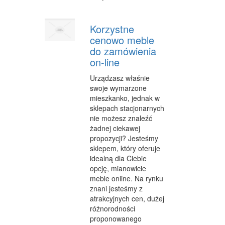
FABRYKACJA
Korzystne
INFORMATYCZNE
cenowo meble
do zamówienia
RESTAURACJE, CATERING
on-line
FOTOGRAFIA
Urządzasz właśnie
ADWOKACI, PORADY PRAWNE
swoje wymarzone
mieszkanko, jednak w
SPRZĄTANIE, PORZĄDKOWANIE
sklepach stacjonarnych
nie możesz znaleźć
SERWIS
żadnej ciekawej
propozycji? Jesteśmy
OPIEKA
sklepem, który oferuje
idealną dla Ciebie
INNE USŁUGI
opcję, mianowicie
meble online. Na rynku
NOCLEGI
znani jesteśmy z
atrakcyjnych cen, dużej
HOTELE I NOCLEGI
różnorodności
proponowanego
PODRÓŻE