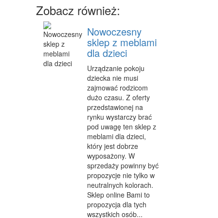
Zobacz również:
CZĘŚCI SAMOCHODOWE
WYNAJEM
Nowoczesny
sklep z meblami
USŁUGI MOTORYZACYJNE
dla dzieci
SALONY, KOMISY
Urządzanie pokoju
dziecka nie musi
E-MARKETING
zajmować rodzicom
dużo czasu. Z oferty
AGENCJE REKLAMOWE
przedstawionej na
rynku wystarczy brać
MATERIAŁY REKLAMOWE
pod uwagę ten sklep z
meblami dla dzieci,
INNE AGENCJE
który jest dobrze
WIGOR
wyposażony. W
sprzedaży powinny być
IMPREZY INTEGRACYJNE
propozycje nie tylko w
neutralnych kolorach.
HOBBY
Sklep online Bami to
propozycja dla tych
ZAJĘCIA SPORTOWE I REKREACYJNE
wszystkich osób...