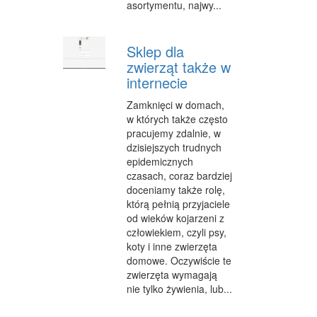
asortymentu, najwy...
WYPOCZYNEK
Sklep dla
ODNOWA BIOLOGICZNA
zwierząt także w
DIETETYKA, ODCHUDZANIE
internecie
KOSMETYKI
Zamknięci w domach,
w których także często
LECZENIE
pracujemy zdalnie, w
dzisiejszych trudnych
SALONY KOSMETYCZNE
epidemicznych
czasach, coraz bardziej
SPRZĘT MEDYCZNY
doceniamy także rolę,
którą pełnią przyjaciele
STRONY WWW
od wieków kojarzeni z
człowiekiem, czyli psy,
OPROGRAMOWANIE
koty i inne zwierzęta
domowe. Oczywiście te
KONTAKT
zwierzęta wymagają
nie tylko żywienia, lub...