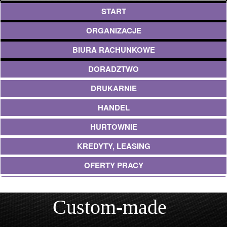
START
ORGANIZACJE
BIURA RACHUNKOWE
DORADZTWO
DRUKARNIE
HANDEL
HURTOWNIE
KREDYTY, LEASING
OFERTY PRACY
EKOLOGIA
Custom-made
BANKI, PRZELEWY, WALUTY, KANTORY
USŁUGI BUDOWLANE