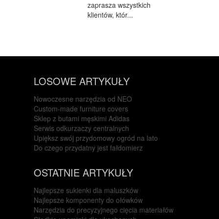
zaprasza wszystkich
klientów, któr...
LOSOWE ARTYKUŁY
Nowoczesne narzędzia od NEO
Custom-made furniture covers
Sklep z butami męskimi Adidas
Serwis odkurzaczy centralnych
Upiększ swój przydomowy ogród na lato
Do czego przydatny jest fałdomierz
OSTATNIE ARTYKUŁY
Najlepsze sukienki dla maluszków
Najlepsze komponenty do ołówków
Narzędzia do precyzyjnego cięcia materiałów