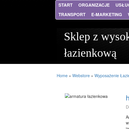
START
ORGANIZACJE
USŁU
TRANSPORT
E-MARKETING
Sklep z wysok
łazienkową
Home
»
Webstore
»
Wyposażenie Łazi
h
D
A
w
j