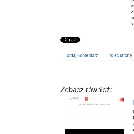
w
w
p
s
Dodaj Komentarz
Poleć stronę
Zobacz również: