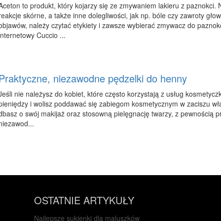
Aceton to produkt, który kojarzy się ze zmywaniem lakieru z paznokci
reakcje skórne, a także inne dolegliwości, jak np. bóle czy zawroty gł
objawów, należy czytać etykiety i zawsze wybierać zmywacz do paznokc
internetowy Cuccio ...
Praktyczne, niezawodne pędzelki do henny
Jeśli nie należysz do kobiet, które często korzystają z usług kosmetycz
pieniędzy i wolisz poddawać się zabiegom kosmetycznym w zaciszu wł
dbasz o swój makijaż oraz stosowną pielęgnację twarzy, z pewnością pr
niezawod...
OSTATNIE ARTYKUŁY
Najlepsze sukienki dla maluszków