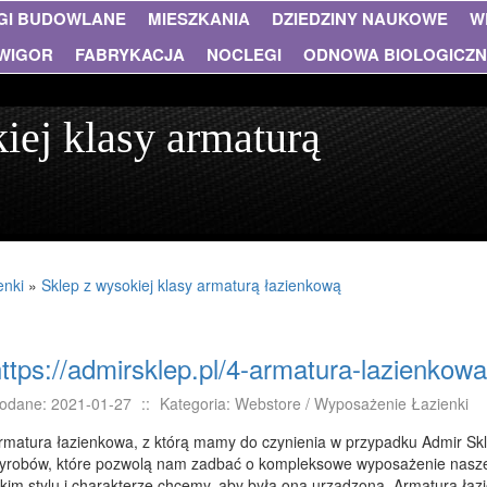
GI BUDOWLANE
MIESZKANIA
DZIEDZINY NAUKOWE
W
WIGOR
FABRYKACJA
NOCLEGI
ODNOWA BIOLOGICZ
iej klasy armaturą
enki
»
Sklep z wysokiej klasy armaturą łazienkową
ttps://admirsklep.pl/4-armatura-lazienkowa
odane: 2021-01-27
::
Kategoria: Webstore / Wyposażenie Łazienki
rmatura łazienkowa, z którą mamy do czynienia w przypadku Admir Skle
yrobów, które pozwolą nam zadbać o kompleksowe wyposażenie naszej 
akim stylu i charakterze chcemy, aby była ona urządzona. Armatura ła