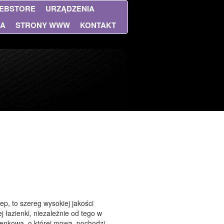
EBSTORE
URZĄDZENIA
NA
STRONY WWW
KONTAKT
p, to szereg wysokiej jakości
łazienki, niezależnie od tego w
zienkowa, o której mowa, pochodzi