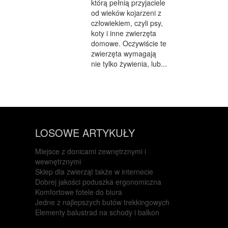
którą pełnią przyjaciele
od wieków kojarzeni z
człowiekiem, czyli psy,
koty i inne zwierzęta
domowe. Oczywiście te
zwierzęta wymagają
nie tylko żywienia, lub...
LOSOWE ARTYKUŁY
Miejsce z donicami zewnętrznymi i
wewnętrznymi
Sklep dla zwierząt także w internecie
Dobrej jakości poduszka ergonomiczna
Komfortowe fotele do biura
Jedne z najlepszych butów trekkingowych
Elementy balustrad na schody i balkon