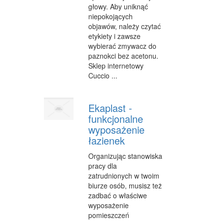
głowy. Aby uniknąć
CZĘŚCI SAMOCHODOWE
niepokojących
objawów, należy czytać
WYNAJEM
etykiety i zawsze
USŁUGI MOTORYZACYJNE
wybierać zmywacz do
paznokci bez acetonu.
SALONY, KOMISY
Sklep internetowy
Cuccio ...
E-MARKETING
AGENCJE REKLAMOWE
Ekaplast -
funkcjonalne
MATERIAŁY REKLAMOWE
wyposażenie
łazienek
INNE AGENCJE
Organizując stanowiska
WIGOR
pracy dla
zatrudnionych w twoim
IMPREZY INTEGRACYJNE
biurze osób, musisz też
HOBBY
zadbać o właściwe
wyposażenie
ZAJĘCIA SPORTOWE I REKREACYJNE
pomieszczeń