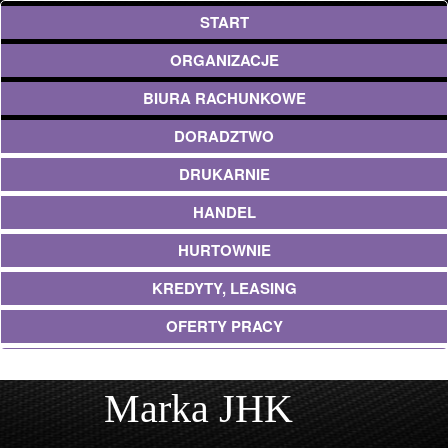
START
ORGANIZACJE
BIURA RACHUNKOWE
DORADZTWO
DRUKARNIE
HANDEL
HURTOWNIE
KREDYTY, LEASING
OFERTY PRACY
EKOLOGIA
Marka JHK
BANKI, PRZELEWY, WALUTY, KANTORY
USŁUGI BUDOWLANE