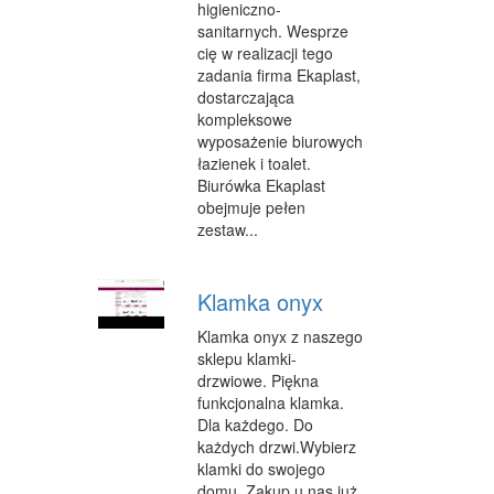
higieniczno-
FABRYKACJA
sanitarnych. Wesprze
cię w realizacji tego
INFORMATYCZNE
zadania firma Ekaplast,
dostarczająca
RESTAURACJE, CATERING
kompleksowe
wyposażenie biurowych
FOTOGRAFIA
łazienek i toalet.
Biurówka Ekaplast
ADWOKACI, PORADY PRAWNE
obejmuje pełen
zestaw...
SPRZĄTANIE, PORZĄDKOWANIE
SERWIS
Klamka onyx
OPIEKA
Klamka onyx z naszego
sklepu klamki-
INNE USŁUGI
drzwiowe. Piękna
funkcjonalna klamka.
NOCLEGI
Dla każdego. Do
HOTELE I NOCLEGI
każdych drzwi.Wybierz
klamki do swojego
PODRÓŻE
domu. Zakup u nas już