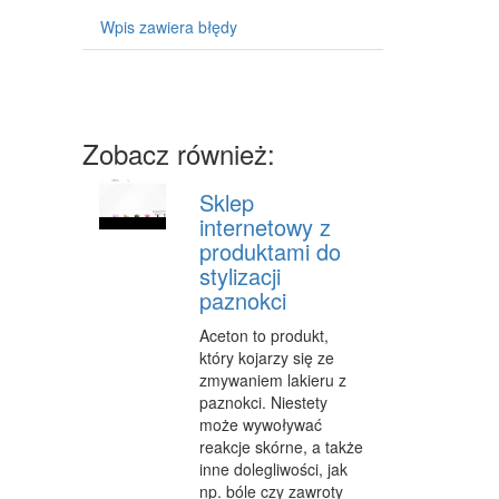
ART. DLA ZWIERZĄT
Wpis zawiera błędy
OGRÓD, ROŚLINY
CHEMIA
ART. SPOŻYWCZE
Zobacz również:
MATERIAŁY EKSPLOATACYJNE
Sklep
INNE SKLEPY
internetowy z
produktami do
URZĄDZENIA
stylizacji
paznokci
MASZYNY
Aceton to produkt,
NARZĘDZIA
który kojarzy się ze
zmywaniem lakieru z
PRZEMYSŁ METALOWY
paznokci. Niestety
może wywoływać
TRANSPORT
reakcje skórne, a także
inne dolegliwości, jak
TRANSPORT
np. bóle czy zawroty