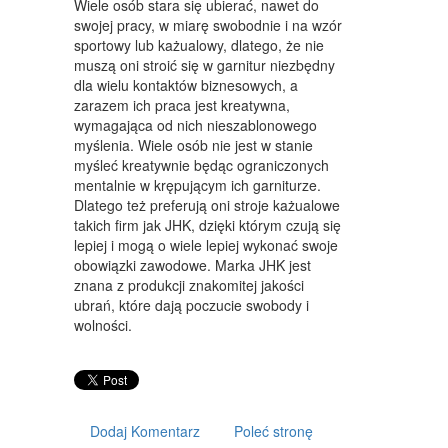
KONFERENCJE, SALE SZKOLENIOWE
Wiele osób stara się ubierać, nawet do
swojej pracy, w miarę swobodnie i na wzór
KURSY I SZKOLENIA
sportowy lub każualowy, dlatego, że nie
muszą oni stroić się w garnitur niezbędny
TŁUMACZENIA
dla wielu kontaktów biznesowych, a
zarazem ich praca jest kreatywna,
WEBSTORE
wymagająca od nich nieszablonowego
myślenia. Wiele osób nie jest w stanie
BIŻUTERIA
myśleć kreatywnie będąc ograniczonych
mentalnie w krępującym ich garniturze.
DLA DZIECI
Dlatego też preferują oni stroje każualowe
takich firm jak JHK, dzięki którym czują się
MEBLE
lepiej i mogą o wiele lepiej wykonać swoje
obowiązki zawodowe. Marka JHK jest
WYPOSAŻENIE WNĘTRZ
znana z produkcji znakomitej jakości
WYPOSAŻENIE ŁAZIENKI
ubrań, które dają poczucie swobody i
wolności.
ODZIEŻ
SPORT
ELEKTRONIKA, RTV, AGD
Dodaj Komentarz
Poleć stronę