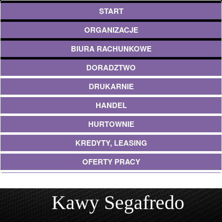
START
ORGANIZACJE
BIURA RACHUNKOWE
DORADZTWO
DRUKARNIE
HANDEL
HURTOWNIE
KREDYTY, LEASING
OFERTY PRACY
EKOLOGIA
Kawy Segafredo
BANKI, PRZELEWY, WALUTY, KANTORY
USŁUGI BUDOWLANE