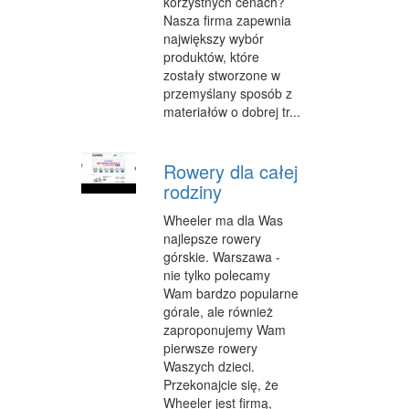
korzystnych cenach?
Nasza firma zapewnia
FABRYKACJA
największy wybór
INFORMATYCZNE
produktów, które
zostały stworzone w
RESTAURACJE, CATERING
przemyślany sposób z
materiałów o dobrej tr...
FOTOGRAFIA
ADWOKACI, PORADY PRAWNE
Rowery dla całej
rodziny
SPRZĄTANIE, PORZĄDKOWANIE
Wheeler ma dla Was
SERWIS
najlepsze rowery
górskie. Warszawa -
OPIEKA
nie tylko polecamy
Wam bardzo popularne
INNE USŁUGI
górale, ale również
zaproponujemy Wam
NOCLEGI
pierwsze rowery
Waszych dzieci.
HOTELE I NOCLEGI
Przekonajcie się, że
Wheeler jest firmą,
PODRÓŻE