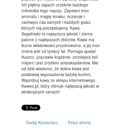
ART. DLA ZWIERZĄT
Ich piękny zapach urzeknie każdego
miłośnika tego napoju. Zapewni moc
OGRÓD, ROŚLINY
aromatu i magię smaku, oczaruje i
zachwyci nas samych i każdych gości,
CHEMIA
których nią poczęstujemy. Kawy
Segafredo to najwyższa jakość i ziarna
ART. SPOŻYWCZE
palone z najlepszych zbiorów. Kawa ma
liczne właściwości prozdrowotne, a jej moc
MATERIAŁY EKSPLOATACYJNE
znana jest od tysięcy lat. Pomaga spalać
tłuszcz, poprawia krążenie, zmniejsza ból
INNE SKLEPY
mięśni i jest źródłem antyoksydantów. Nie
URZĄDZENIA
od dziś wiadomo, że dobra kawa jest
podstawą wyposażenia każdej kuchni.
MASZYNY
Wypróbuj kawy ze sklepu internetowego
Kaweo.pl, który oferuje najlepszą jakość w
NARZĘDZIA
atrakcyjnych cenach!
PRZEMYSŁ METALOWY
TRANSPORT
Dodaj Komentarz
Poleć stronę
TRANSPORT