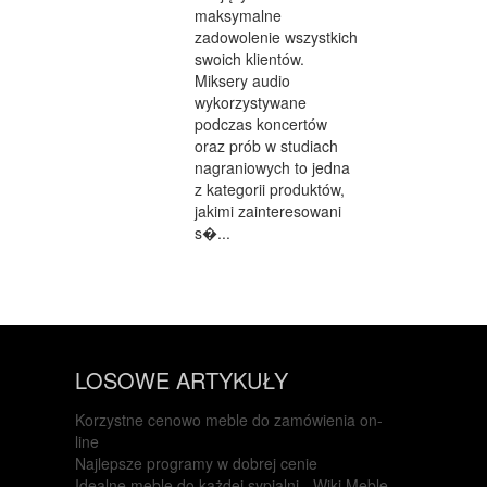
maksymalne
zadowolenie wszystkich
swoich klientów.
Miksery audio
wykorzystywane
podczas koncertów
oraz prób w studiach
nagraniowych to jedna
z kategorii produktów,
jakimi zainteresowani
s�...
LOSOWE ARTYKUŁY
Korzystne cenowo meble do zamówienia on-
line
Najlepsze programy w dobrej cenie
Idealne meble do każdej sypialni - Wiki Meble