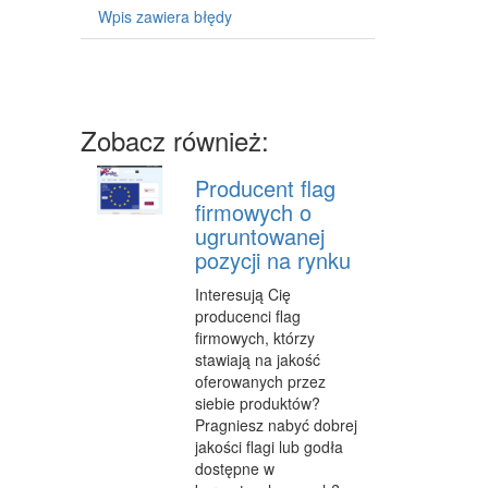
Wpis zawiera błędy
CZĘŚCI SAMOCHODOWE
WYNAJEM
USŁUGI MOTORYZACYJNE
Zobacz również:
SALONY, KOMISY
E-MARKETING
Producent flag
firmowych o
AGENCJE REKLAMOWE
ugruntowanej
pozycji na rynku
MATERIAŁY REKLAMOWE
Interesują Cię
INNE AGENCJE
producenci flag
firmowych, którzy
WIGOR
stawiają na jakość
oferowanych przez
IMPREZY INTEGRACYJNE
siebie produktów?
Pragniesz nabyć dobrej
HOBBY
jakości flagi lub godła
dostępne w
ZAJĘCIA SPORTOWE I REKREACYJNE