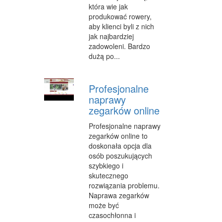
która wie jak
WYPOCZYNEK
produkować rowery,
aby klienci byli z nich
ODNOWA BIOLOGICZNA
jak najbardziej
zadowoleni. Bardzo
DIETETYKA, ODCHUDZANIE
dużą po...
KOSMETYKI
Profesjonalne
LECZENIE
naprawy
zegarków online
SALONY KOSMETYCZNE
Profesjonalne naprawy
SPRZĘT MEDYCZNY
zegarków online to
doskonała opcja dla
STRONY WWW
osób poszukujących
szybkiego i
OPROGRAMOWANIE
skutecznego
KONTAKT
rozwiązania problemu.
Naprawa zegarków
może być
czasochłonna i