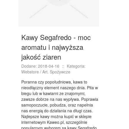
KONFERENCJE, SALE SZKOLENIOWE
KURSY I SZKOLENIA
TŁUMACZENIA
WEBSTORE
Kawy Segafredo - moc
BIŻUTERIA
aromatu i najwyższa
jakość ziaren
DLA DZIECI
MEBLE
Dodane: 2018-04-16
::
Kategoria:
Webstore / Art. Spożywcze
WYPOSAŻENIE WNĘTRZ
Poranna czy popołudniowa, kawa to
WYPOSAŻENIE ŁAZIENKI
nieodłączny element naszego dnia. Pita w
biegu lub w kawiarni ze znajomymi,
ODZIEŻ
zawsze dobrze na nas wypływa. Poprawia
samopoczucie, pobudza, oraz napełnia
SPORT
nas energią do działania na długi czas.
Najlepsze kawy można kupić w sklepie
ELEKTRONIKA, RTV, AGD
internetowym Kaweo.pl, szczególnie
popularnym wyborem są kawy Segafredo.