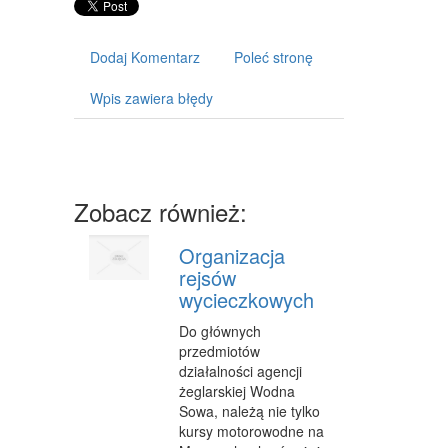
ART. DLA ZWIERZĄT
OGRÓD, ROŚLINY
Dodaj Komentarz
Poleć stronę
CHEMIA
Wpis zawiera błędy
ART. SPOŻYWCZE
MATERIAŁY EKSPLOATACYJNE
INNE SKLEPY
Zobacz również:
URZĄDZENIA
Organizacja
MASZYNY
rejsów
wycieczkowych
NARZĘDZIA
Do głównych
PRZEMYSŁ METALOWY
przedmiotów
działalności agencji
TRANSPORT
żeglarskiej Wodna
Sowa, należą nie tylko
TRANSPORT
kursy motorowodne na