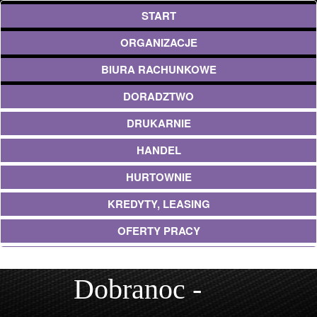
START
ORGANIZACJE
BIURA RACHUNKOWE
DORADZTWO
DRUKARNIE
HANDEL
HURTOWNIE
KREDYTY, LEASING
OFERTY PRACY
EKOLOGIA
Dobranoc -
BANKI, PRZELEWY, WALUTY, KANTORY
USŁUGI BUDOWLANE