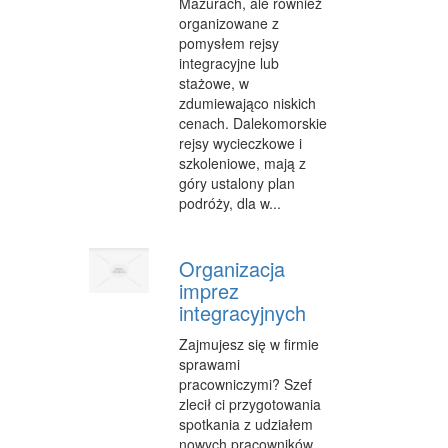
Mazurach, ale również
CZĘŚCI SAMOCHODOWE
organizowane z
pomysłem rejsy
WYNAJEM
integracyjne lub
stażowe, w
USŁUGI MOTORYZACYJNE
zdumiewająco niskich
cenach. Dalekomorskie
SALONY, KOMISY
rejsy wycieczkowe i
szkoleniowe, mają z
E-MARKETING
góry ustalony plan
podróży, dla w...
AGENCJE REKLAMOWE
MATERIAŁY REKLAMOWE
Organizacja
INNE AGENCJE
imprez
integracyjnych
WIGOR
Zajmujesz się w firmie
IMPREZY INTEGRACYJNE
sprawami
pracowniczymi? Szef
HOBBY
zlecił ci przygotowania
spotkania z udziałem
ZAJĘCIA SPORTOWE I REKREACYJNE
nowych pracowników.