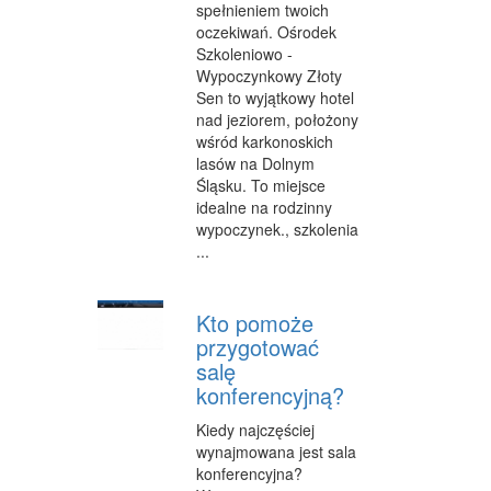
spełnieniem twoich
oczekiwań. Ośrodek
WYPOCZYNEK
Szkoleniowo -
ODNOWA BIOLOGICZNA
Wypoczynkowy Złoty
Sen to wyjątkowy hotel
DIETETYKA, ODCHUDZANIE
nad jeziorem, położony
wśród karkonoskich
KOSMETYKI
lasów na Dolnym
Śląsku. To miejsce
LECZENIE
idealne na rodzinny
wypoczynek., szkolenia
SALONY KOSMETYCZNE
...
SPRZĘT MEDYCZNY
Kto pomoże
STRONY WWW
przygotować
salę
OPROGRAMOWANIE
konferencyjną?
KONTAKT
Kiedy najczęściej
wynajmowana jest sala
konferencyjna?