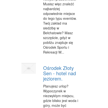
Musisz więc znaleźć
FABRYKACJA
najbardziej
odpowiednie miejsce
INFORMATYCZNE
do tego typu eventów.
Twój zakład ma
RESTAURACJE, CATERING
siedzibę w
Bełchatowie? Masz
FOTOGRAFIA
szczęście, gdyż w
ADWOKACI, PORADY PRAWNE
pobliżu znajduje się
Ośrodek Sportu i
SPRZĄTANIE, PORZĄDKOWANIE
Rekreacji W...
SERWIS
Ośrodek Złoty
OPIEKA
Sen - hotel nad
jeziorem.
INNE USŁUGI
Planujesz urlop?
NOCLEGI
Wypoczynek w
niezwykłym miejscu,
HOTELE I NOCLEGI
gdzie blisko jest woda i
góry, może być
PODRÓŻE