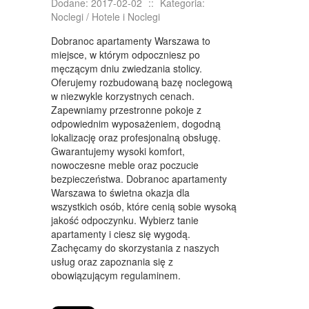
KONFERENCJE, SALE SZKOLENIOWE
Dodane: 2017-02-02
::
Kategoria:
Noclegi / Hotele i Noclegi
KURSY I SZKOLENIA
Dobranoc apartamenty Warszawa to
TŁUMACZENIA
miejsce, w którym odpoczniesz po
męczącym dniu zwiedzania stolicy.
WEBSTORE
Oferujemy rozbudowaną bazę noclegową
w niezwykle korzystnych cenach.
BIŻUTERIA
Zapewniamy przestronne pokoje z
odpowiednim wyposażeniem, dogodną
DLA DZIECI
lokalizację oraz profesjonalną obsługę.
Gwarantujemy wysoki komfort,
MEBLE
nowoczesne meble oraz poczucie
bezpieczeństwa. Dobranoc apartamenty
WYPOSAŻENIE WNĘTRZ
Warszawa to świetna okazja dla
wszystkich osób, które cenią sobie wysoką
WYPOSAŻENIE ŁAZIENKI
jakość odpoczynku. Wybierz tanie
apartamenty i ciesz się wygodą.
ODZIEŻ
Zachęcamy do skorzystania z naszych
SPORT
usług oraz zapoznania się z
obowiązującym regulaminem.
ELEKTRONIKA, RTV, AGD