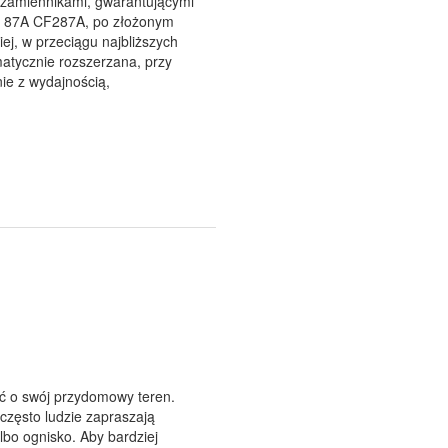
za zamiennikami, gwarantującymi
ik 87A CF287A, po złożonym
ej, w przeciągu najbliższych
matycznie rozszerzana, przy
ie z wydajnością,
bać o swój przydomowy teren.
często ludzie zapraszają
albo ognisko. Aby bardziej