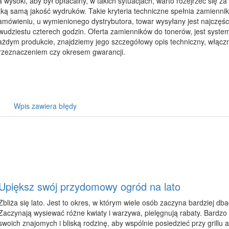
a wysoki, aby był opłacalny, w takich sytuacjach, warto rozejrzeć się 
aką samą jakość wydruków. Takie kryteria techniczne spełnia zamienn
amówieniu, u wymienionego dystrybutora, towar wysyłany jest najczęści
wudziestu czterech godzin. Oferta zamienników do tonerów, jest syste
ażdym produkcie, znajdziemy jego szczegółowy opis techniczny, włączn
rzeznaczeniem czy okresem gwarancji.
Wpis zawiera błędy
Upiększ swój przydomowy ogród na lato
Zbliża się lato. Jest to okres, w którym wiele osób zaczyna bardziej d
Zaczynają wysiewać różne kwiaty i warzywa, pielęgnują rabaty. Bardzo 
swoich znajomych i bliską rodzinę, aby wspólnie posiedzieć przy grillu 