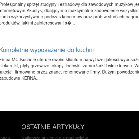
Profesjonalny sprzęt studyjny i estradowy dla zawodowych muzyków jes
internetowym Akustyk, dbającym o maksymalne zadowolenie wszystkich
audio wykorzystywane podczas koncertów oraz prób w studiach nagrani
produktów, jakimi zainteresowani s�...
Kompletne wyposażenie do kuchni
Firma MC-Kuchnie oferuje swoim klientom najwyższej jakości wyposażen
piekarniki, płyty grzewcze, okapy, lodówki, zamrażarki i wiele innych. 
jakości, firmowane przez znane, renomowane firmy. Dużym powodzeniem
zabudowie KERNA...
OSTATNIE ARTYKUŁY
enach
Najlepsze sukienki dla maluszków