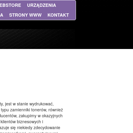
EBSTORE
URZĄDZENIA
NA
STRONY WWW
KONTAKT
, jest w stanie wydrukować,
 typu zamienniki tonerów, również
ducentów, zakupimy w okazyjnych
klientów biznesowych i
azuje się niekiedy zdecydowanie